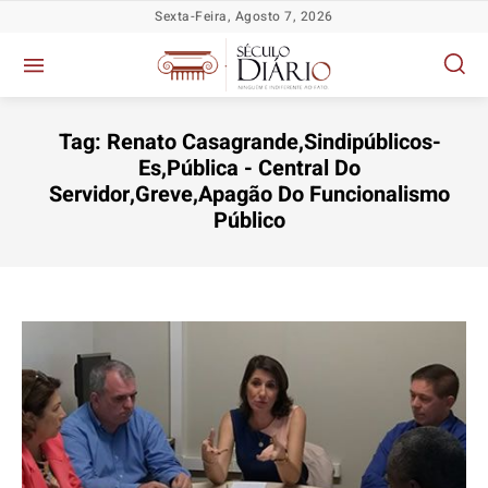
Sexta-Feira, Agosto 7, 2026
Tag:
Renato Casagrande,Sindipúblicos-
Es,Pública - Central Do
Servidor,Greve,Apagão Do Funcionalismo
Política
Política
Política
Política
Público
Socioeconômicas
Socioeconômicas
Socioeconômicas
Socioeconômicas
TV Século
TV Século
TV Século
TV Século
Justiça
Justiça
Justiça
Justiça
Educação
Educação
Educação
Educação
Segurança
Segurança
Segurança
Segurança
Meio Ambiente
Meio Ambiente
Meio Ambiente
Meio Ambiente
Saúde
Saúde
Saúde
Saúde
Cidades
Cidades
Cidades
Cidades