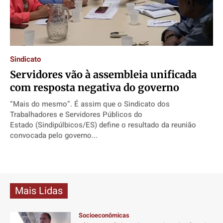
Direitos
Direitos
Direitos
Direitos
Economia
Economia
Economia
Economia
Cultura
Cultura
Cultura
Cultura
Colunas
Colunas
Colunas
Colunas
Sindicato
Caetano Roque
Caetano Roque
Caetano Roque
Caetano Roque
Servidores vão à assembleia unificada
com resposta negativa do governo
Gustavo Bastos
Gustavo Bastos
Gustavo Bastos
Gustavo Bastos
Jr Mignone (in memorian)
Jr Mignone (in memorian)
Jr Mignone (in memorian)
Jr Mignone (in memorian)
“Mais do mesmo”. É assim que o Sindicato dos
Trabalhadores e Servidores Públicos do
Wanda Sily
Wanda Sily
Wanda Sily
Wanda Sily
Estado (Sindipúlbicos/ES) define o resultado da reunião
convocada pelo governo...
Publicidade Legal
Publicidade Legal
Publicidade Legal
Publicidade Legal
Anuncie
Anuncie
Anuncie
Anuncie
Mais Lidas
Quem Somos
Quem Somos
Quem Somos
Quem Somos
Expediente
Expediente
Expediente
Expediente
Socioeconômicas