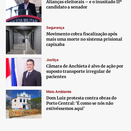
Contato
Contato
Contato
Contato
Alianças eleitorais – e o inusitado 11º
candidato a senador
Anuncie
Anuncie
Anuncie
Anuncie
Segurança
Termos de Uso
Termos de Uso
Termos de Uso
Termos de Uso
Movimento cobra fiscalização após
Privacidade
Privacidade
Privacidade
Privacidade
mais uma morte no sistema prisional
capixaba
Justiça
Câmara de Anchieta é alvo de ação por
suposto transporte irregular de
pacientes
Meio Ambiente
Dom Luiz protesta contra obras do
Porto Central: ‘É como se nós não
estivéssemos aqui’