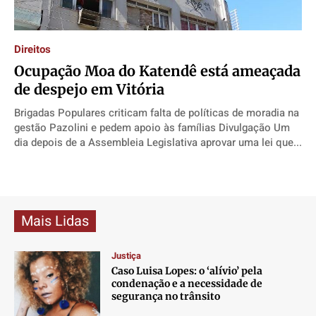
Contato
Contato
Contato
Contato
Anuncie
Anuncie
Anuncie
Anuncie
Direitos
​Ocupação Moa do Katendê está ameaçada
Termos de Uso
Termos de Uso
Termos de Uso
Termos de Uso
de despejo em Vitória
Privacidade
Privacidade
Privacidade
Privacidade
Brigadas Populares criticam falta de políticas de moradia na
gestão Pazolini e pedem apoio às famílias Divulgação Um
dia depois de a Assembleia Legislativa aprovar uma lei que...
Mais Lidas
Justiça
Caso Luisa Lopes: o ‘alívio’ pela
condenação e a necessidade de
segurança no trânsito