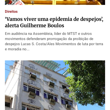
Direitos
Direitos
Direitos
Direitos
Direitos
Economia
Economia
Economia
Economia
‘Vamos viver uma epidemia de despejos’,
Cultura
Cultura
Cultura
Cultura
alerta Guilherme Boulos
Colunas
Colunas
Colunas
Colunas
Em audiência na Assembleia, líder do MTST e outros
Caetano Roque
Caetano Roque
Caetano Roque
Caetano Roque
movimentos defenderam prorrogação da proibição de
despejos Lucas S. Costa/Ales Movimentos de luta por terra
Gustavo Bastos
Gustavo Bastos
Gustavo Bastos
Gustavo Bastos
e moradia no...
Jr Mignone (in memorian)
Jr Mignone (in memorian)
Jr Mignone (in memorian)
Jr Mignone (in memorian)
Wanda Sily
Wanda Sily
Wanda Sily
Wanda Sily
Publicidade Legal
Publicidade Legal
Publicidade Legal
Publicidade Legal
Anuncie
Anuncie
Anuncie
Anuncie
Quem Somos
Quem Somos
Quem Somos
Quem Somos
Expediente
Expediente
Expediente
Expediente