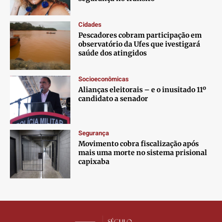
Contato
Contato
Contato
Contato
Anuncie
Anuncie
Anuncie
Anuncie
Cidades
Pescadores cobram participação em
observatório da Ufes que ivestigará
Termos de Uso
Termos de Uso
Termos de Uso
Termos de Uso
saúde dos atingidos
Privacidade
Privacidade
Privacidade
Privacidade
Socioeconômicas
Alianças eleitorais – e o inusitado 11º
candidato a senador
Segurança
Movimento cobra fiscalização após
mais uma morte no sistema prisional
capixaba