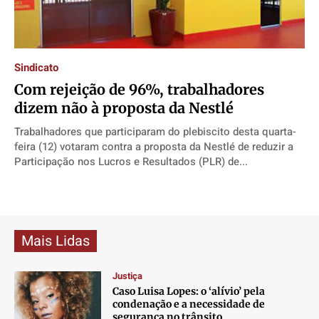
Direitos
Direitos
Direitos
Direitos
Economia
Economia
Economia
Economia
Cultura
Cultura
Cultura
Cultura
Sindicato
Colunas
Colunas
Colunas
Colunas
Com rejeição de 96%, trabalhadores
Caetano Roque
Caetano Roque
Caetano Roque
Caetano Roque
dizem não à proposta da Nestlé
Gustavo Bastos
Gustavo Bastos
Gustavo Bastos
Gustavo Bastos
Trabalhadores que participaram do plebiscito desta quarta-
Jr Mignone (in memorian)
Jr Mignone (in memorian)
Jr Mignone (in memorian)
Jr Mignone (in memorian)
feira (12) votaram contra a proposta da Nestlé de reduzir a
Participação nos Lucros e Resultados (PLR) de...
Wanda Sily
Wanda Sily
Wanda Sily
Wanda Sily
Publicidade Legal
Publicidade Legal
Publicidade Legal
Publicidade Legal
Anuncie
Anuncie
Anuncie
Anuncie
Mais Lidas
Justiça
Quem Somos
Quem Somos
Quem Somos
Quem Somos
Caso Luisa Lopes: o ‘alívio’ pela
Expediente
Expediente
Expediente
Expediente
condenação e a necessidade de
segurança no trânsito