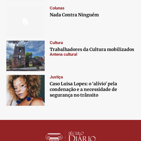
Contato
Contato
Contato
Contato
Colunas
Anuncie
Anuncie
Anuncie
Anuncie
Nada Contra Ninguém
Termos de Uso
Termos de Uso
Termos de Uso
Termos de Uso
Privacidade
Privacidade
Privacidade
Privacidade
Cultura
Trabalhadores da Cultura mobilizados
Antena cultural
Justiça
Caso Luisa Lopes: o ‘alívio’ pela
condenação e a necessidade de
segurança no trânsito