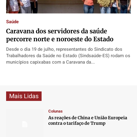
Direitos
Direitos
Direitos
Direitos
Economia
Economia
Economia
Economia
Saúde
Cultura
Cultura
Cultura
Cultura
Caravana dos servidores da saúde
Colunas
Colunas
Colunas
Colunas
percorre norte e noroeste do Estado
Caetano Roque
Caetano Roque
Caetano Roque
Caetano Roque
Desde o dia 19 de julho, representantes do Sindicato dos
Gustavo Bastos
Gustavo Bastos
Gustavo Bastos
Gustavo Bastos
Trabalhadores da Saúde no Estado (Sindsaúde-ES) rodam os
municípios capixabas com a Caravana da...
Jr Mignone (in memorian)
Jr Mignone (in memorian)
Jr Mignone (in memorian)
Jr Mignone (in memorian)
Wanda Sily
Wanda Sily
Wanda Sily
Wanda Sily
Publicidade Legal
Publicidade Legal
Publicidade Legal
Publicidade Legal
Mais Lidas
Anuncie
Anuncie
Anuncie
Anuncie
Colunas
As reações de China e União Europeia
Quem Somos
Quem Somos
Quem Somos
Quem Somos
contra o tarifaço de Trump
Expediente
Expediente
Expediente
Expediente