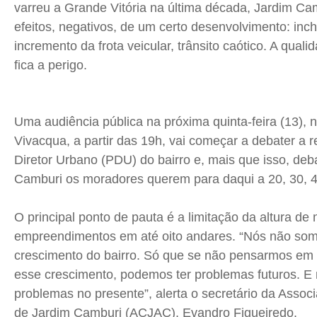
varreu a Grande Vitória na última década, Jardim Ca
efeitos, negativos, de um certo desenvolvimento: inc
Quem Somos
Quem Somos
Quem Somos
Quem Somos
incremento da frota veicular, trânsito caótico. A qualid
Expediente
Expediente
Expediente
Expediente
fica a perigo.
Contato
Contato
Contato
Contato
Anuncie
Anuncie
Anuncie
Anuncie
Uma audiência pública na próxima quinta-feira (13), 
Termos de Uso
Termos de Uso
Termos de Uso
Termos de Uso
Vivacqua, a partir das 19h, vai começar a debater a 
Privacidade
Privacidade
Privacidade
Privacidade
Diretor Urbano (PDU) do bairro e, mais que isso, deb
Camburi os moradores querem para daqui a 20, 30, 
O principal ponto de pauta é a limitação da altura de
empreendimentos em até oito andares. “Nós não som
crescimento do bairro. Só que se não pensarmos em
esse crescimento, podemos ter problemas futuros. E
problemas no presente”, alerta o secretário da Asso
de Jardim Camburi (ACJAC), Evandro Figueiredo.