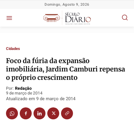
Domingo, Agosto 9, 2026
Cidades
Foco da fúria da expansão
imobiliária, Jardim Camburi repensa
o próprio crescimento
Política
Política
Política
Política
Por:
Redação
9 de março de 2014
Socioeconômicas
Socioeconômicas
Socioeconômicas
Socioeconômicas
Atualizado em
9 de março de 2014
TV Século
TV Século
TV Século
TV Século
Justiça
Justiça
Justiça
Justiça
Educação
Educação
Educação
Educação
Segurança
Segurança
Segurança
Segurança