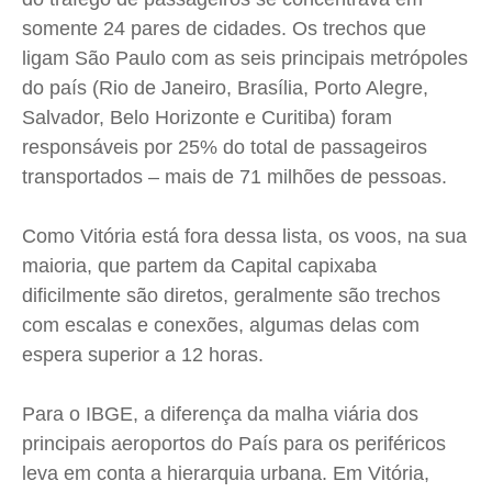
somente 24 pares de cidades. Os trechos que
Expediente
Expediente
Expediente
Expediente
ligam São Paulo com as seis principais metrópoles
Contato
Contato
Contato
Contato
do país (Rio de Janeiro, Brasília, Porto Alegre,
Anuncie
Anuncie
Anuncie
Anuncie
Salvador, Belo Horizonte e Curitiba) foram
responsáveis por 25% do total de passageiros
Termos de Uso
Termos de Uso
Termos de Uso
Termos de Uso
transportados – mais de 71 milhões de pessoas.
Privacidade
Privacidade
Privacidade
Privacidade
Como Vitória está fora dessa lista, os voos, na sua
maioria, que partem da Capital capixaba
dificilmente são diretos, geralmente são trechos
com escalas e conexões, algumas delas com
espera superior a 12 horas.
Para o IBGE, a diferença da malha viária dos
principais aeroportos do País para os periféricos
leva em conta a hierarquia urbana. Em Vitória,