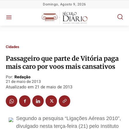
Domingo, Agosto 9, 2026
Cidades
Passageiro que parte de Vitória paga
mais caro por voos mais cansativos
Política
Política
Política
Política
Por:
Redação
Socioeconômicas
Socioeconômicas
Socioeconômicas
Socioeconômicas
21 de maio de 2013
Atualizado em
21 de maio de 2013
TV Século
TV Século
TV Século
TV Século
Justiça
Justiça
Justiça
Justiça
Educação
Educação
Educação
Educação
Segurança
Segurança
Segurança
Segurança
Segundo a pesquisa “Ligações Aéreas 2010”,
Meio Ambiente
Meio Ambiente
Meio Ambiente
Meio Ambiente
divulgado nesta terça-feira (21) pelo Instituto