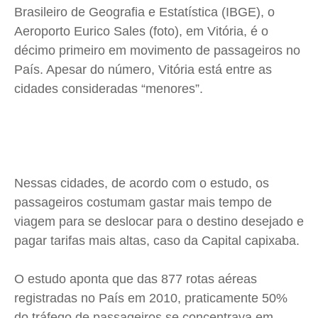
Saúde
Saúde
Saúde
Saúde
Brasileiro de Geografia e Estatística (IBGE), o
Cidades
Cidades
Cidades
Cidades
Aeroporto Eurico Sales (foto), em Vitória, é o
décimo primeiro em movimento de passageiros no
Direitos
Direitos
Direitos
Direitos
País. Apesar do número, Vitória está entre as
Economia
Economia
Economia
Economia
cidades consideradas “menores”.
Cultura
Cultura
Cultura
Cultura
Colunas
Colunas
Colunas
Colunas
Caetano Roque
Caetano Roque
Caetano Roque
Caetano Roque
Gustavo Bastos
Gustavo Bastos
Gustavo Bastos
Gustavo Bastos
Nessas cidades, de acordo com o estudo, os
Jr Mignone (in memorian)
Jr Mignone (in memorian)
Jr Mignone (in memorian)
Jr Mignone (in memorian)
passageiros costumam gastar mais tempo de
Wanda Sily
Wanda Sily
Wanda Sily
Wanda Sily
viagem para se deslocar para o destino desejado e
pagar tarifas mais altas, caso da Capital capixaba.
Publicidade Legal
Publicidade Legal
Publicidade Legal
Publicidade Legal
Anuncie
Anuncie
Anuncie
Anuncie
O estudo aponta que das 877 rotas aéreas
registradas no País em 2010, praticamente 50%
do tráfego de passageiros se concentrava em
Quem Somos
Quem Somos
Quem Somos
Quem Somos