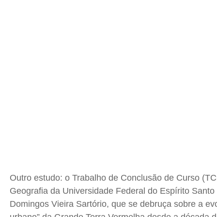
Publicidade Legal
Publicidade Legal
Publicidade Legal
Publicidade Legal
Anuncie
Anuncie
Anuncie
Anuncie
Quem Somos
Quem Somos
Quem Somos
Quem Somos
Expediente
Expediente
Expediente
Expediente
Contato
Contato
Contato
Contato
Anuncie
Anuncie
Anuncie
Anuncie
Termos de Uso
Termos de Uso
Termos de Uso
Termos de Uso
Privacidade
Privacidade
Privacidade
Privacidade
Outro estudo: o Trabalho de Conclusão de Curso (TC
Geografia da Universidade Federal do Espírito Santo
Domingos Vieira Sartório, que se debruça sobre a ev