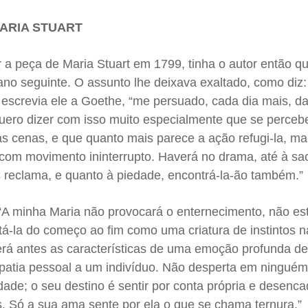
ARIA STUART
 a peça de Maria Stuart em 1799, tinha o autor então q
ano seguinte. O assunto lhe deixava exaltado, como diz
 escrevia ele a Goethe, “me persuado, cada dia mais, d
quero dizer com isso muito especialmente que se perceb
as cenas, e que quanto mais parece a ação refugi-la, ma
 com movimento ininterrupto. Haverá no drama, até à sa
es reclama, e quanto à piedade, encontrá-la-ão também.”
 “A minha Maria não provocará o enternecimento, não es
tá-la do começo ao fim como uma criatura de instintos na
terá antes as características de uma emoção profunda d
patia pessoal a um indivíduo. Não desperta em ningué
ade; o seu destino é sentir por conta própria e desenc
as. Só a sua ama sente por ela o que se chama ternura.”