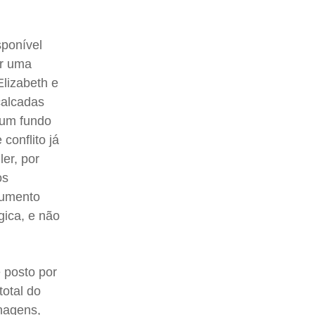
sponível
er uma
Elizabeth e
calcadas
num fundo
conflito já
er, por
os
cumento
gica, e não
 posto por
total do
onagens,