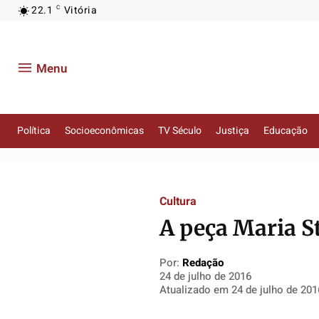
22.1
Vitória
C
Menu
Política
Socioeconômicas
TV Século
Justiça
Educação
Política
Política
Política
Política
Cultura
Socioeconômicas
Socioeconômicas
Socioeconômicas
Socioeconômicas
A peça Maria St
TV Século
TV Século
TV Século
TV Século
Justiça
Justiça
Justiça
Justiça
Por:
Redação
Educação
Educação
Educação
Educação
24 de julho de 2016
Atualizado em
24 de julho de 201
Segurança
Segurança
Segurança
Segurança
Meio Ambiente
Meio Ambiente
Meio Ambiente
Meio Ambiente