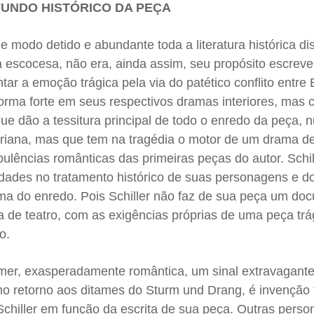
FUNDO HISTÓRICO DA PEÇA
e modo detido e abundante toda a literatura histórica di
a escocesa, não era, ainda assim, seu propósito escrev
ntar a emoção trágica pela via do patético conflito entre 
orma forte em seus respectivos dramas interiores, mas 
ue dão a tessitura principal de todo o enredo da peça, 
leriana, mas que tem na tragédia o motor de um drama de 
ulências românticas das primeiras peças do autor. Schill
rdades no tratamento histórico de suas personagens e d
ma do enredo. Pois Schiller não faz de sua peça um do
 de teatro, com as exigências próprias de uma peça trá
o.
er, exasperadamente romântica, um sinal extravagante
mo retorno aos ditames do Sturm und Drang, é invenção 
Schiller em função da escrita de sua peça. Outras pers