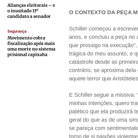
Quem Somos
Quem Somos
Quem Somos
Quem Somos
Alianças eleitorais – e
o inusitado 11º
O CONTEXTO DA PEÇA M
Expediente
Expediente
Expediente
Expediente
candidato a senador
Contato
Contato
Contato
Contato
Schiller começou a escrever
Segurança
Anuncie
Anuncie
Anuncie
Anuncie
anos, e concluiu a peça no 
Movimento cobra
fiscalização após mais
que prossigo na execução”,
uma morte no sistema
Termos de Uso
Termos de Uso
Termos de Uso
Termos de Uso
trágica do meu assunto, e 
prisional capixaba
Privacidade
Privacidade
Privacidade
Privacidade
catástrofe desde as primeir
contrário, se aproxima dela
aquele terror que Aristótel
E Schiller segue a missiva:
minhas intenções, quero tra
patético que ela produzirá 
geral do que as de uma sim
se pareça com sentimentalid
torno de si paixões violent