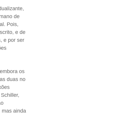
ualizante,
humano de
al. Pois,
crito, e de
, e por ser
ões
, embora os
 as duas no
xões
Schiller,
ão
, mas ainda