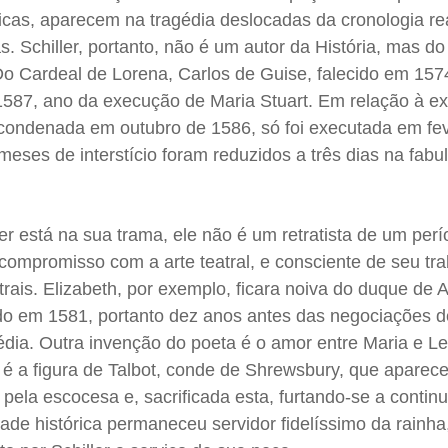
icas, aparecem na tragédia deslocadas da cronologia rea
 Schiller, portanto, não é um autor da História, mas do 
Do Cardeal de Lorena, Carlos de Guise, falecido em 1574
1587, ano da execução de Maria Stuart. Em relação à e
 condenada em outubro de 1586, só foi executada em fev
meses de interstício foram reduzidos a três dias na fabu
ler está na sua trama, ele não é um retratista de um per
compromisso com a arte teatral, e consciente de seu tr
atrais. Elizabeth, por exemplo, ficara noiva do duque de
ido em 1581, portanto dez anos antes das negociações 
édia. Outra invenção do poeta é o amor entre Maria e Le
, é a figura de Talbot, conde de Shrewsbury, que aparec
pela escocesa e, sacrificada esta, furtando-se a contin
ade histórica permaneceu servidor fidelíssimo da rainha,