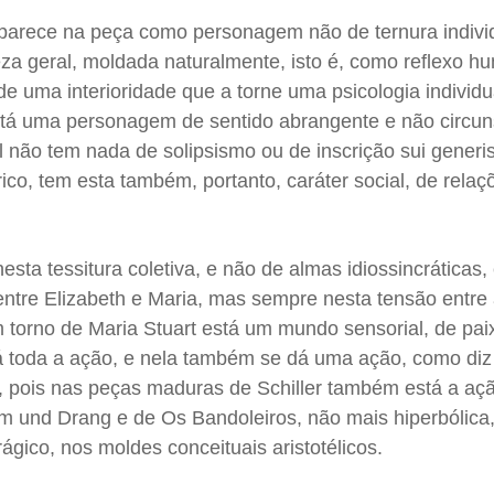
 aparece na peça como personagem não de ternura individ
za geral, moldada naturalmente, isto é, como reflexo 
de uma interioridade que a torne uma psicologia individu
stá uma personagem de sentido abrangente e não circuns
l não tem nada de solipsismo ou de inscrição sui generis
rico, tem esta também, portanto, caráter social, de relaç
nesta tessitura coletiva, e não de almas idiossincráticas
entre Elizabeth e Maria, mas sempre nesta tensão entre
 torno de Maria Stuart está um mundo sensorial, de pai
tá toda a ação, e nela também se dá uma ação, como diz 
, pois nas peças maduras de Schiller também está a aç
rm und Drang e de Os Bandoleiros, não mais hiperbólica
trágico, nos moldes conceituais aristotélicos.