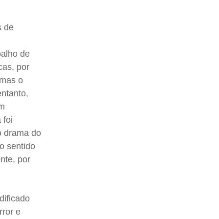
s de
balho de
cas, por
 mas o
entanto,
om
 foi
 o drama do
 o sentido
nte, por
dificado
rror e