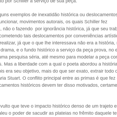
o por Schiller a serviço de sua peça.
uns exemplos de inexatidão histórica ou deslocamento
ncionar, movimentos autorais, os quais Schiller fez
, não o fazendo por ignorância histórica, já que seu tra
cometendo tais deslocamentos por conveniências artísti
ealizar, já que o que lhe interessava não era a história,
o drama, e o fundo histórico a serviço da peça prova, no 
 uma pesquisa séria, até mesmo para modelar a peça c
s. Mas a liberdade com a qual o poeta abordou a história
is era seu objetivo, mais do que ser exato, extrair todo
ria Stuart. O conflito principal entre as primas é que fez
ocamentos históricos devem ter disso motivados, certame
vulto que teve o impacto histórico denso de um trajeto e
leu o poder de sacudir as plateias no frêmito daquele te