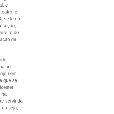
l, e
teatro, e
, se lê na
xecução,
ereiro do
lação da
íodo
abalho
 Anjou em
de que se
icester.
e na
uar servindo
 ou seja,