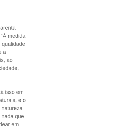
uarenta
: “À medida
a qualidade
e a
is, ao
ciedade,
tá isso em
turais, e o
e natureza
m nada que
adear em