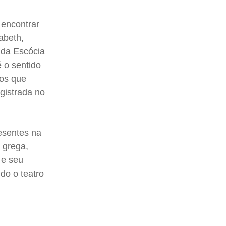
e encontrar
abeth,
a da Escócia
é o sentido
dos que
egistrada no
resentes na
e grega,
 e seu
do o teatro