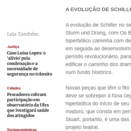
Saúde
Saúde
Saúde
Saúde
A EVOLUÇÃO DE SCHIL
Cidades
Cidades
Cidades
Cidades
A evolução de Schiller no s
Direitos
Direitos
Direitos
Direitos
Sturm und Drang, com Os Ban
Leia Também:
Economia
Economia
Economia
Economia
hiperbólico caminha com de
Cultura
Cultura
Cultura
Cultura
Justiça
em seguida ao desenvolvime
Colunas
Colunas
Colunas
Colunas
Caso Luisa Lopes: o
período revolucionário, par
‘alívio’ pela
Caetano Roque
Caetano Roque
Caetano Roque
Caetano Roque
condenação e a
edificar o caminho dos dram
necessidade de
Gustavo Bastos
Gustavo Bastos
Gustavo Bastos
Gustavo Bastos
num fundo histórico.
segurança no trânsito
Jr Mignone (in memorian)
Jr Mignone (in memorian)
Jr Mignone (in memorian)
Jr Mignone (in memorian)
Novas peças que têm o fito 
Cidades
Wanda Sily
Wanda Sily
Wanda Sily
Wanda Sily
Pescadores cobram
deve se sobrepor à fúria ce
participação em
hiperbólica do início de se
observatório da Ufes
Publicidade Legal
Publicidade Legal
Publicidade Legal
Publicidade Legal
que ivestigará saúde
maduro, que consta em pers
dos atingidos
Anuncie
Anuncie
Anuncie
Anuncie
Stuart, portanto, é uma das
projeto teatral.
Socioeconômicas