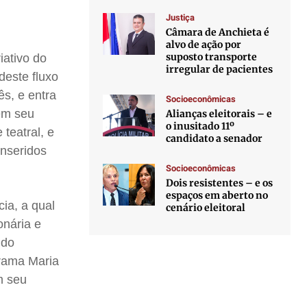
Justiça
Câmara de Anchieta é
alvo de ação por
suposto transporte
iativo do
irregular de pacientes
deste fluxo
s, e entra
Socioeconômicas
em seu
Alianças eleitorais – e
o inusitado 11º
teatral, e
candidato a senador
inseridos
Socioeconômicas
Dois resistentes – e os
espaços em aberto no
cia, a qual
cenário eleitoral
onária e
ido
drama Maria
m seu