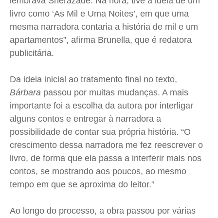
lembrava Sherazade. Na hora, tive a ideia de um
Quem Somos
Quem Somos
Quem Somos
Quem Somos
livro como ‘As Mil e Uma Noites’, em que uma
Expediente
Expediente
Expediente
Expediente
mesma narradora contaria a história de mil e um
Contato
Contato
Contato
Contato
apartamentos”, afirma Brunella, que é redatora
Anuncie
Anuncie
Anuncie
Anuncie
publicitária.
Termos de Uso
Termos de Uso
Termos de Uso
Termos de Uso
Da ideia inicial ao tratamento final no texto,
Bárbara
passou por muitas mudanças. A mais
Privacidade
Privacidade
Privacidade
Privacidade
importante foi a escolha da autora por interligar
alguns contos e entregar à narradora a
possibilidade de contar sua própria história. “O
crescimento dessa narradora me fez reescrever o
livro, de forma que ela passa a interferir mais nos
contos, se mostrando aos poucos, ao mesmo
tempo em que se aproxima do leitor.”
Ao longo do processo, a obra passou por várias