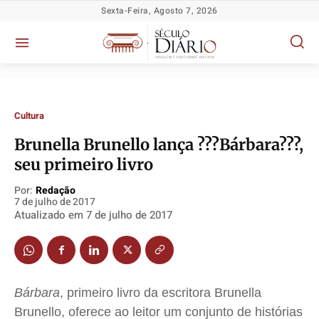
Sexta-Feira, Agosto 7, 2026
Cultura
Brunella Brunello lança ???Bárbara???,
seu primeiro livro
Política
Política
Política
Política
Por:
Redação
7 de julho de 2017
Socioeconômicas
Socioeconômicas
Socioeconômicas
Socioeconômicas
Atualizado em
7 de julho de 2017
TV Século
TV Século
TV Século
TV Século
Justiça
Justiça
Justiça
Justiça
Educação
Educação
Educação
Educação
Segurança
Segurança
Segurança
Segurança
Bárbara
, primeiro livro da escritora Brunella
Meio Ambiente
Meio Ambiente
Meio Ambiente
Meio Ambiente
Brunello, oferece ao leitor um conjunto de histórias