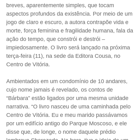
breves, aparentemente simples, que tocam
Saúde
Saúde
Saúde
Saúde
aspectos profundos da existência. Por meio de um
Cidades
Cidades
Cidades
Cidades
jogo de claro e escuro, a autora contrapõe vida e
Direitos
Direitos
Direitos
Direitos
morte, força feminina e fragilidade humana, fala da
Economia
Economia
Economia
Economia
ação do tempo, que constrói e destrói –
Cultura
Cultura
Cultura
Cultura
impiedosamente. O livro será lançado na próxima
Colunas
Colunas
Colunas
Colunas
terça-feira (11), na sede da Editora Cousa, no
Caetano Roque
Caetano Roque
Caetano Roque
Caetano Roque
Centro de Vitória.
Gustavo Bastos
Gustavo Bastos
Gustavo Bastos
Gustavo Bastos
Ambientados em um condomínio de 10 andares,
Jr Mignone (in memorian)
Jr Mignone (in memorian)
Jr Mignone (in memorian)
Jr Mignone (in memorian)
cujo nome jamais é revelado, os contos de
Wanda Sily
Wanda Sily
Wanda Sily
Wanda Sily
“Bárbara” estão ligados por uma mesma unidade
narrativa. “O livro nasceu de uma caminhada pelo
Publicidade Legal
Publicidade Legal
Publicidade Legal
Publicidade Legal
Centro de Vitória. Eu e meu marido passávamos
Anuncie
Anuncie
Anuncie
Anuncie
por um edifício antigo do Parque Moscoso, e ele
disse que, de longe, o nome daquele prédio