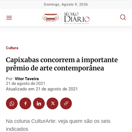
Domingo, Agosto 9, 2026
Cultura
Capixabas concorrem a importante
prêmio de arte contemporânea
Por:
Vitor Taveira
21 de agosto de 2021
Política
Política
Política
Política
Atualizado em
21 de agosto de 2021
Socioeconômicas
Socioeconômicas
Socioeconômicas
Socioeconômicas
TV Século
TV Século
TV Século
TV Século
Justiça
Justiça
Justiça
Justiça
Na coluna CulturArte: veja quem são os seis
Educação
Educação
Educação
Educação
indicados