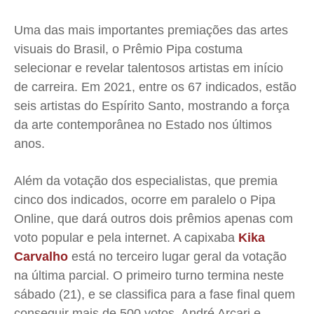
Segurança
Segurança
Segurança
Segurança
Meio Ambiente
Meio Ambiente
Meio Ambiente
Meio Ambiente
Uma das mais importantes premiações das artes
Saúde
Saúde
Saúde
Saúde
visuais do Brasil, o Prêmio Pipa costuma
Cidades
Cidades
Cidades
Cidades
selecionar e revelar talentosos artistas em início
de carreira. Em 2021, entre os 67 indicados, estão
Direitos
Direitos
Direitos
Direitos
seis artistas do Espírito Santo, mostrando a força
Economia
Economia
Economia
Economia
da arte contemporânea no Estado nos últimos
Cultura
Cultura
Cultura
Cultura
anos.
Colunas
Colunas
Colunas
Colunas
Caetano Roque
Caetano Roque
Caetano Roque
Caetano Roque
Além da votação dos especialistas, que premia
Gustavo Bastos
Gustavo Bastos
Gustavo Bastos
Gustavo Bastos
cinco dos indicados, ocorre em paralelo o Pipa
Online, que dará outros dois prêmios apenas com
Jr Mignone (in memorian)
Jr Mignone (in memorian)
Jr Mignone (in memorian)
Jr Mignone (in memorian)
voto popular e pela internet. A capixaba
Kika
Wanda Sily
Wanda Sily
Wanda Sily
Wanda Sily
Carvalho
está no terceiro lugar geral da votação
na última parcial. O primeiro turno termina neste
Publicidade Legal
Publicidade Legal
Publicidade Legal
Publicidade Legal
sábado (21), e se classifica para a fase final quem
Anuncie
Anuncie
Anuncie
Anuncie
conseguir mais de 500 votos. André Arçari e