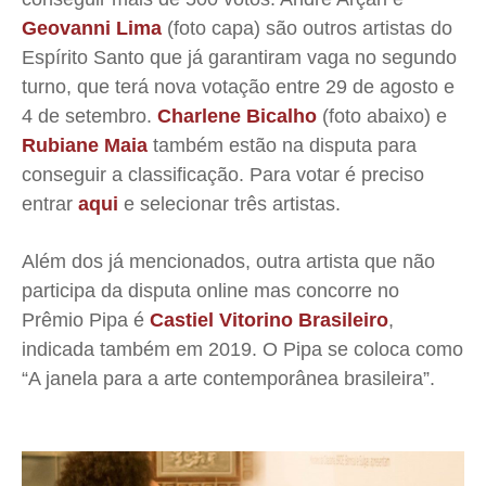
Geovanni Lima
(foto capa)
são outros artistas do
Quem Somos
Quem Somos
Quem Somos
Quem Somos
Espírito Santo que já garantiram vaga no segundo
turno, que terá nova votação entre 29 de agosto e
Expediente
Expediente
Expediente
Expediente
4 de setembro.
Charlene Bicalho
(foto abaixo) e
Contato
Contato
Contato
Contato
Rubiane Maia
também estão na disputa para
Anuncie
Anuncie
Anuncie
Anuncie
conseguir a classificação. Para votar é preciso
entrar
aqui
e selecionar três artistas.
Termos de Uso
Termos de Uso
Termos de Uso
Termos de Uso
Privacidade
Privacidade
Privacidade
Privacidade
Além dos já mencionados, outra artista que não
participa da disputa online mas concorre no
Prêmio Pipa é
Castiel Vitorino Brasileiro
,
indicada também em 2019. O Pipa se coloca como
“A janela para a arte contemporânea brasileira”.