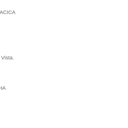
IACICA
Vista.
LHA