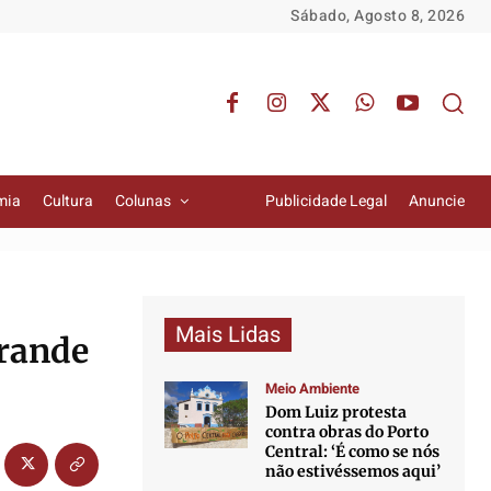
Sábado, Agosto 8, 2026
mia
Cultura
Colunas
Publicidade Legal
Anuncie
Mais Lidas
Grande
Meio Ambiente
Dom Luiz protesta
contra obras do Porto
Central: ‘É como se nós
não estivéssemos aqui’