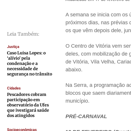
Saúde
Saúde
Saúde
Saúde
A semana se inicia com os ú
Cidades
Cidades
Cidades
Cidades
próximos dias, nas prévias 
Direitos
Direitos
Direitos
Direitos
os que vêm depois dele, ju
Leia Também:
Economia
Economia
Economia
Economia
Cultura
Cultura
Cultura
Cultura
O Centro de Vitória vem se
Justiça
Colunas
Colunas
Colunas
Colunas
Caso Luisa Lopes: o
deles, com mobilização de 
‘alívio’ pela
de Vitória, Vila Velha, Cari
Caetano Roque
Caetano Roque
Caetano Roque
Caetano Roque
condenação e a
necessidade de
abaixo.
Gustavo Bastos
Gustavo Bastos
Gustavo Bastos
Gustavo Bastos
segurança no trânsito
Jr Mignone (in memorian)
Jr Mignone (in memorian)
Jr Mignone (in memorian)
Jr Mignone (in memorian)
Na Serra, a programação ac
Cidades
Wanda Sily
Wanda Sily
Wanda Sily
Wanda Sily
blocos que saem diariament
Pescadores cobram
participação em
município.
observatório da Ufes
Publicidade Legal
Publicidade Legal
Publicidade Legal
Publicidade Legal
que ivestigará saúde
dos atingidos
Anuncie
Anuncie
Anuncie
Anuncie
PRÉ-CARNAVAL
Socioeconômicas