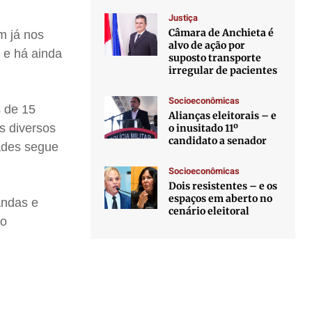
Justiça
Câmara de Anchieta é
m já nos
alvo de ação por
o e há ainda
suposto transporte
irregular de pacientes
Socioeconômicas
s de 15
Alianças eleitorais – e
s diversos
o inusitado 11º
candidato a senador
dades segue
Socioeconômicas
Dois resistentes – e os
espaços em aberto no
andas e
cenário eleitoral
no