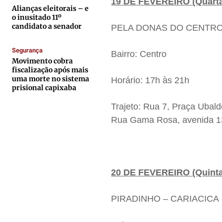
19 DE FEVEREIRO (Quarta-
Quem Somos
Quem Somos
Quem Somos
Quem Somos
Alianças eleitorais – e
o inusitado 11º
Expediente
Expediente
Expediente
Expediente
candidato a senador
PELA DONAS DO CENTRO 
Contato
Contato
Contato
Contato
Segurança
Anuncie
Anuncie
Anuncie
Anuncie
Bairro: Centro
Movimento cobra
fiscalização após mais
uma morte no sistema
Horário: 17h às 21h
Termos de Uso
Termos de Uso
Termos de Uso
Termos de Uso
prisional capixaba
Privacidade
Privacidade
Privacidade
Privacidade
Trajeto: Rua 7, Praça Uba
Rua Gama Rosa, avenida 13
20 DE FEVEREIRO (Quinta-
PIRADINHO – CARIACICA