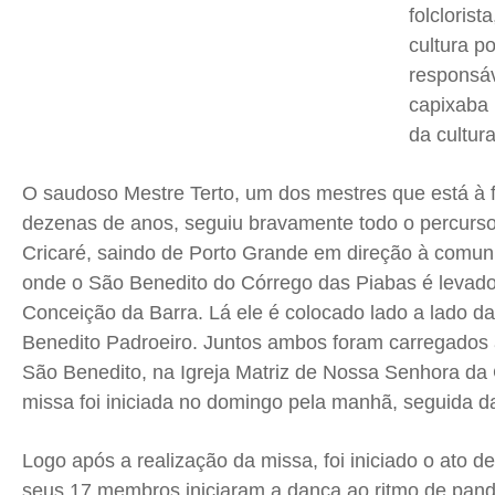
folclorist
cultura p
responsáv
capixaba 
da cultura
O saudoso Mestre Terto, um dos mestres que está à f
dezenas de anos, seguiu bravamente todo o percurs
Cricaré, saindo de Porto Grande em direção à comuni
onde o São Benedito do Córrego das Piabas é levado 
Conceição da Barra. Lá ele é colocado lado a lado 
Benedito Padroeiro. Juntos ambos foram carregados
São Benedito, na Igreja Matriz de Nossa Senhora da
missa foi iniciada no domingo pela manhã, seguida d
Logo após a realização da missa, foi iniciado o ato d
seus 17 membros iniciaram a dança ao ritmo de pande