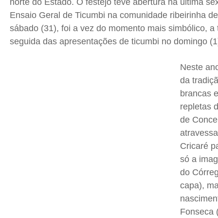
norte do Estado. O festejo teve abertura na última sex
Expediente
Expediente
Expediente
Expediente
Ensaio Geral de Ticumbi na comunidade ribeirinha d
Contato
Contato
Contato
Contato
sábado (31), foi a vez do momento mais simbólico, a 
Anuncie
Anuncie
Anuncie
Anuncie
seguida das apresentações de ticumbi no domingo (1
Neste ano
Termos de Uso
Termos de Uso
Termos de Uso
Termos de Uso
da tradiç
Privacidade
Privacidade
Privacidade
Privacidade
brancas 
repletas 
de Conce
atravessa
Cricaré 
só a ima
do Córreg
capa), ma
nascimen
Fonseca (