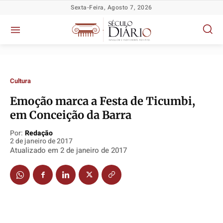
Sexta-Feira, Agosto 7, 2026
Cultura
Emoção marca a Festa de Ticumbi,
em Conceição da Barra
Política
Política
Política
Política
Socioeconômicas
Socioeconômicas
Socioeconômicas
Socioeconômicas
Por:
Redação
2 de janeiro de 2017
TV Século
TV Século
TV Século
TV Século
Atualizado em
2 de janeiro de 2017
Justiça
Justiça
Justiça
Justiça
Educação
Educação
Educação
Educação
Segurança
Segurança
Segurança
Segurança
Meio Ambiente
Meio Ambiente
Meio Ambiente
Meio Ambiente
Saúde
Saúde
Saúde
Saúde