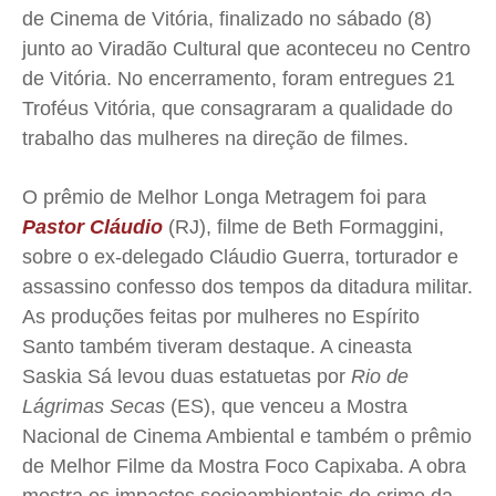
TV Século
TV Século
TV Século
TV Século
de Cinema de Vitória, finalizado no sábado (8)
Justiça
Justiça
Justiça
Justiça
junto ao Viradão Cultural que aconteceu no Centro
Educação
Educação
Educação
Educação
de Vitória. No encerramento, foram entregues 21
Segurança
Segurança
Segurança
Segurança
Troféus Vitória, que consagraram a qualidade do
trabalho das mulheres na direção de filmes.
Meio Ambiente
Meio Ambiente
Meio Ambiente
Meio Ambiente
Saúde
Saúde
Saúde
Saúde
O prêmio de Melhor Longa Metragem foi para
Cidades
Cidades
Cidades
Cidades
Pastor Cláudio
(RJ), filme de Beth Formaggini,
Direitos
Direitos
Direitos
Direitos
sobre o ex-delegado Cláudio Guerra, torturador e
Economia
Economia
Economia
Economia
assassino confesso dos tempos da ditadura militar.
Cultura
Cultura
Cultura
Cultura
As produções feitas por mulheres no Espírito
Colunas
Colunas
Colunas
Colunas
Santo também tiveram destaque. A cineasta
Saskia Sá levou duas estatuetas por
Rio de
Caetano Roque
Caetano Roque
Caetano Roque
Caetano Roque
Lágrimas Secas
(ES), que venceu a Mostra
Gustavo Bastos
Gustavo Bastos
Gustavo Bastos
Gustavo Bastos
Nacional de Cinema Ambiental e também o prêmio
Jr Mignone (in memorian)
Jr Mignone (in memorian)
Jr Mignone (in memorian)
Jr Mignone (in memorian)
de Melhor Filme da Mostra Foco Capixaba. A obra
Wanda Sily
Wanda Sily
Wanda Sily
Wanda Sily