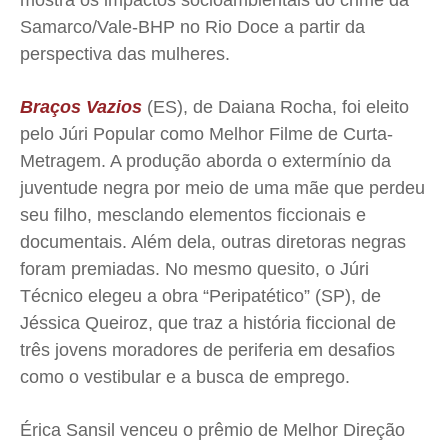
mostra os impactos socioambientais do crime da
Samarco/Vale-BHP no Rio Doce a partir da
Publicidade Legal
Publicidade Legal
Publicidade Legal
Publicidade Legal
perspectiva das mulheres.
Anuncie
Anuncie
Anuncie
Anuncie
Braços Vazios
(ES), de Daiana Rocha, foi eleito
pelo Júri Popular como Melhor Filme de Curta-
Quem Somos
Quem Somos
Quem Somos
Quem Somos
Metragem. A produção aborda o extermínio da
Expediente
Expediente
Expediente
Expediente
juventude negra por meio de uma mãe que perdeu
Contato
Contato
Contato
Contato
seu filho, mesclando elementos ficcionais e
Anuncie
Anuncie
Anuncie
Anuncie
documentais. Além dela, outras diretoras negras
foram premiadas. No mesmo quesito, o Júri
Técnico elegeu a obra “Peripatético” (SP), de
Termos de Uso
Termos de Uso
Termos de Uso
Termos de Uso
Jéssica Queiroz, que traz a história ficcional de
Privacidade
Privacidade
Privacidade
Privacidade
três jovens moradores de periferia em desafios
como o vestibular e a busca de emprego.
Érica Sansil venceu o prêmio de Melhor Direção