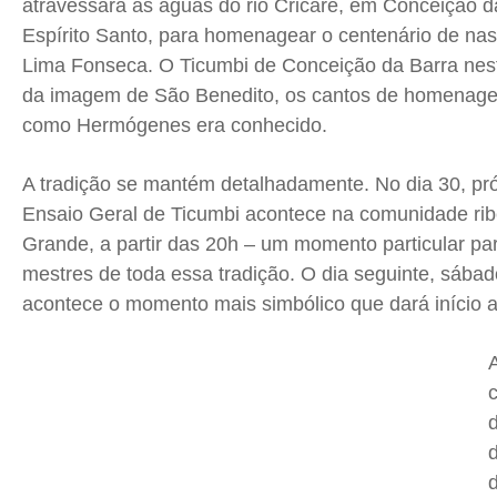
atravessará as águas do rio Cricaré, em Conceição d
Quem Somos
Quem Somos
Quem Somos
Quem Somos
Espírito Santo, para homenagear o centenário de n
Lima Fonseca. O Ticumbi de Conceição da Barra nes
Expediente
Expediente
Expediente
Expediente
da imagem de São Benedito, os cantos de homenag
Contato
Contato
Contato
Contato
como Hermógenes era conhecido.
Anuncie
Anuncie
Anuncie
Anuncie
A tradição se mantém detalhadamente. No dia 30, pró
Termos de Uso
Termos de Uso
Termos de Uso
Termos de Uso
Ensaio Geral de Ticumbi acontece na comunidade rib
Privacidade
Privacidade
Privacidade
Privacidade
Grande, a partir das
20h
– um momento particular par
mestres de toda essa tradição. O dia seguinte, sábad
acontece o momento mais simbólico que dará início ao
A