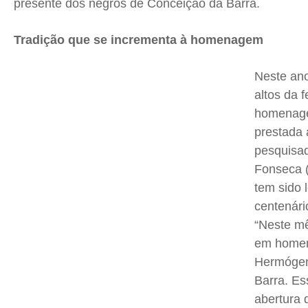
presente dos negros de Conceição da Barra.
Tradição que se incrementa à homenagem
Neste ano
altos da f
homenag
prestada a
pesquisa
Fonseca (
tem sido 
centenári
“Neste mê
em home
Hermógen
Barra. Es
abertura 