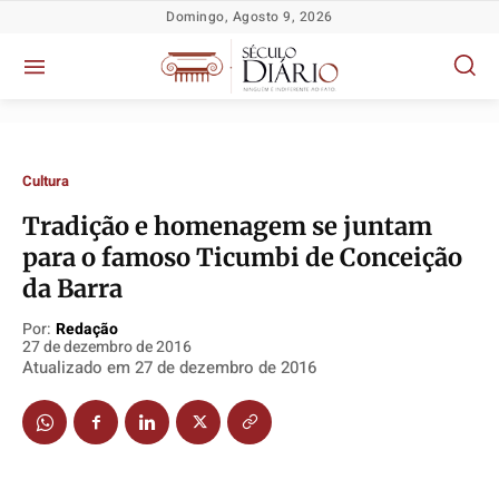
Domingo, Agosto 9, 2026
Cultura
Tradição e homenagem se juntam
para o famoso Ticumbi de Conceição
da Barra
Política
Política
Política
Política
Por:
Redação
Socioeconômicas
Socioeconômicas
Socioeconômicas
Socioeconômicas
27 de dezembro de 2016
Atualizado em
27 de dezembro de 2016
TV Século
TV Século
TV Século
TV Século
Justiça
Justiça
Justiça
Justiça
Educação
Educação
Educação
Educação
Segurança
Segurança
Segurança
Segurança