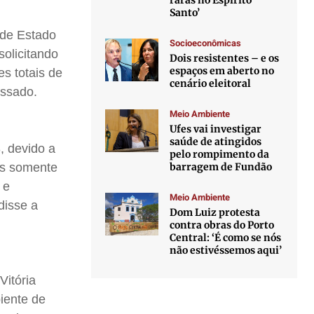
raras no Espírito
Santo’
 de Estado
Socioeconômicas
olicitando
Dois resistentes – e os
espaços em aberto no
s totais de
cenário eleitoral
assado.
Meio Ambiente
Ufes vai investigar
saúde de atingidos
, devido a
pelo rompimento da
barragem de Fundão
as somente
 e
Meio Ambiente
disse a
Dom Luiz protesta
contra obras do Porto
Central: ‘É como se nós
não estivéssemos aqui’
Vitória
iente de