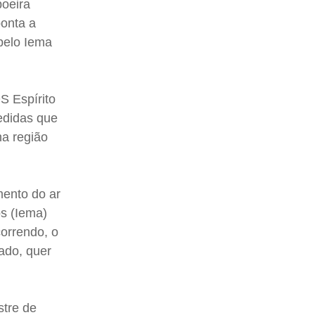
poeira
onta a
pelo Iema
S Espírito
edidas que
na região
mento do ar
os (Iema)
correndo, o
ado, quer
stre de