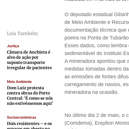
Direitos
Direitos
Direitos
Direitos
O deputado estadual Gilsinh
Economia
Economia
Economia
Economia
de Meio Ambiente e Recurso
Cultura
Cultura
Cultura
Cultura
documentação técnica que 
Colunas
Colunas
Colunas
Colunas
Leia Também:
poeira na Ponta de Tubarão
Caetano Roque
Caetano Roque
Caetano Roque
Caetano Roque
Esses dados, como lembra o
Justiça
Gustavo Bastos
Gustavo Bastos
Gustavo Bastos
Gustavo Bastos
Câmara de Anchieta é
sedimentável do Instituto E
alvo de ação por
Jr Mignone (in memorian)
Jr Mignone (in memorian)
Jr Mignone (in memorian)
Jr Mignone (in memorian)
A mineradora apontou que a
suposto transporte
irregular de pacientes
medidas tomadas dentro da
Wanda Sily
Wanda Sily
Wanda Sily
Wanda Sily
as emissões de fontes difus
Meio Ambiente
carregamento de navios, es
Publicidade Legal
Publicidade Legal
Publicidade Legal
Publicidade Legal
Dom Luiz protesta
mineradora na ocasião.
contra obras do Porto
Anuncie
Anuncie
Anuncie
Anuncie
Central: ‘É como se nós
não estivéssemos aqui’
Quem Somos
Quem Somos
Quem Somos
Quem Somos
No último dia 2 de maio, o 
Socioeconômicas
(Comdema), Eraylton Moresch
Expediente
Expediente
Expediente
Expediente
Dois resistentes – e os
espaços em aberto no