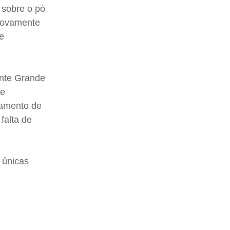
 sobre o pó
 novamente
ve
onte Grande
de
namento de
falta de
 únicas