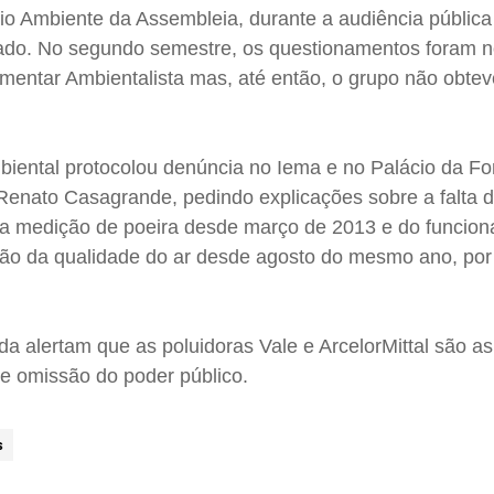
o Ambiente da Assembleia, durante a audiência pública
ssado. No segundo semestre, os questionamentos foram
amentar Ambientalista mas, até então, o grupo não obte
iental protocolou denúncia no Iema e no Palácio da F
Renato Casagrande, pedindo explicações sobre a falta 
da medição de poeira desde março de 2013 e do funcio
o da qualidade do ar desde agosto do mesmo ano, por 
da alertam que as poluidoras Vale e ArcelorMittal são as
o e omissão do poder público.
s