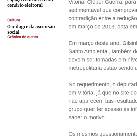
Vitória, Cleber Guerra, pa
Contato
Contato
Contato
Contato
cenário eleitoral
sedimentável que comprova
Anuncie
Anuncie
Anuncie
Anuncie
contradição entre a reduçã
Cultura
em março de 2013, data em 
O milagre da ascensão
Termos de Uso
Termos de Uso
Termos de Uso
Termos de Uso
social
Crônica de quinta
Privacidade
Privacidade
Privacidade
Privacidade
Em março deste ano, Gilsin
Santo Ambiental, também de
devem ser tomadas em nível 
metropolitana estão sendo 
No requerimento, o deputad
em Vitória, já que no site 
não aparecem tais resultad
grupo quer ter acesso às in
saber o motivo.
Os mesmos questionamentos 