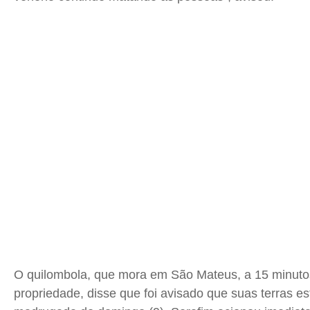
Expediente
Expediente
Expediente
Expediente
Contato
Contato
Contato
Contato
Anuncie
Anuncie
Anuncie
Anuncie
Termos de Uso
Termos de Uso
Termos de Uso
Termos de Uso
Privacidade
Privacidade
Privacidade
Privacidade
O quilombola, que mora em São Mateus, a 15 minuto
propriedade, disse que foi avisado que suas terras