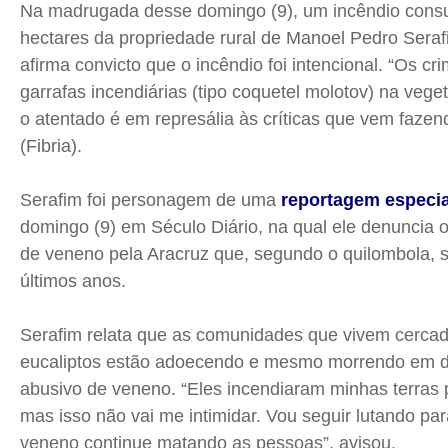
Na madrugada desse domingo (9), um incêndio consu
Cidades
Cidades
Cidades
Cidades
hectares da propriedade rural de Manoel Pedro Seraf
Direitos
Direitos
Direitos
Direitos
afirma convicto que o incêndio foi intencional. “Os c
Economia
Economia
Economia
Economia
garrafas incendiárias (tipo coquetel molotov) na vege
o atentado é em represália às críticas que vem fazen
Cultura
Cultura
Cultura
Cultura
(Fibria).
Colunas
Colunas
Colunas
Colunas
Caetano Roque
Caetano Roque
Caetano Roque
Caetano Roque
Serafim foi personagem de uma
reportagem especia
Gustavo Bastos
Gustavo Bastos
Gustavo Bastos
Gustavo Bastos
domingo (9) em Século Diário, na qual ele denuncia o
Jr Mignone (in memorian)
Jr Mignone (in memorian)
Jr Mignone (in memorian)
Jr Mignone (in memorian)
de veneno pela Aracruz que, segundo o quilombola, s
Wanda Sily
Wanda Sily
Wanda Sily
Wanda Sily
últimos anos.
Serafim relata que as comunidades que vivem cercada
Publicidade Legal
Publicidade Legal
Publicidade Legal
Publicidade Legal
eucaliptos estão adoecendo e mesmo morrendo em d
Anuncie
Anuncie
Anuncie
Anuncie
abusivo de veneno. “Eles incendiaram minhas terras p
mas isso não vai me intimidar. Vou seguir lutando pa
Quem Somos
Quem Somos
Quem Somos
Quem Somos
veneno continue matando as pessoas”, avisou.