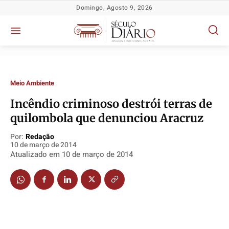
Domingo, Agosto 9, 2026
Meio Ambiente
Incêndio criminoso destrói terras de
quilombola que denunciou Aracruz
Política
Política
Política
Política
Socioeconômicas
Socioeconômicas
Socioeconômicas
Socioeconômicas
Por:
Redação
10 de março de 2014
TV Século
TV Século
TV Século
TV Século
Atualizado em
10 de março de 2014
Justiça
Justiça
Justiça
Justiça
Educação
Educação
Educação
Educação
Segurança
Segurança
Segurança
Segurança
Meio Ambiente
Meio Ambiente
Meio Ambiente
Meio Ambiente
Saúde
Saúde
Saúde
Saúde