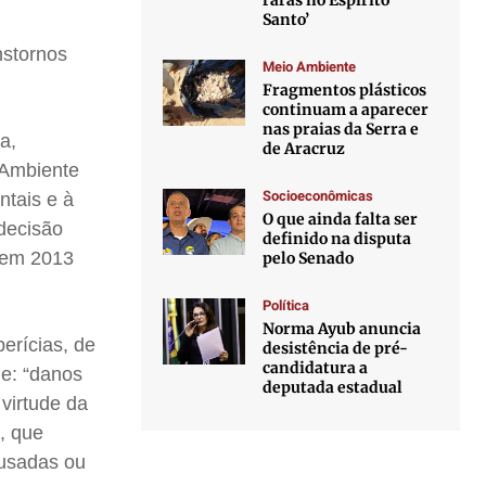
raras no Espírito
Santo’
nstornos
Meio Ambiente
Fragmentos plásticos
continuam a aparecer
nas praias da Serra e
a,
de Aracruz
 Ambiente
Socioeconômicas
ntais e à
O que ainda falta ser
 decisão
definido na disputa
G em 2013
pelo Senado
Política
Norma Ayub anuncia
perícias, de
desistência de pré-
candidatura a
de: “danos
deputada estadual
virtude da
, que
ausadas ou