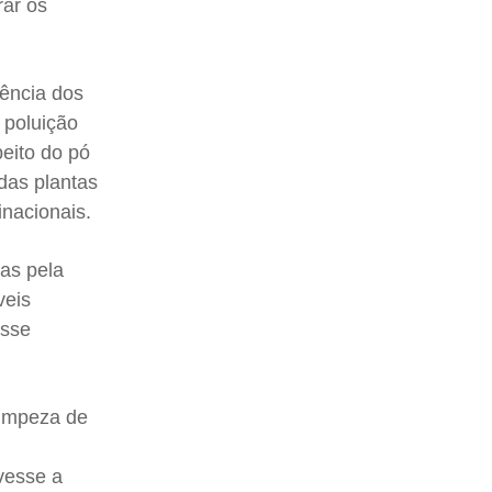
rar os
ência dos
 poluição
eito do pó
adas plantas
inacionais.
as pela
veis
esse
limpeza de
uvesse a