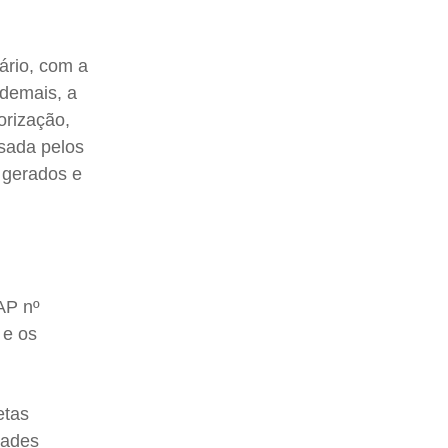
rário, com a
Ademais, a
orização,
nsada pelos
 gerados e
AP nº
 e os
etas
dades