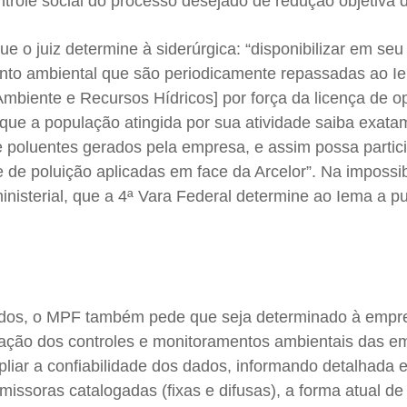
trole social do processo desejado de redução objetiva d
 o juiz determine à siderúrgica: “disponibilizar em seu 
nto ambiental que são periodicamente repassadas ao I
 Ambiente e Recursos Hídricos] por força da licença de 
 que a população atingida por sua atividade saiba exata
e poluentes gerados pela empresa, e assim possa partic
le de poluição aplicadas em face da Arcelor”. Na impossi
inisterial, que a 4ª Vara Federal determine ao Iema a p
ados, o MPF também pede que seja determinado à empr
ação dos controles e monitoramentos ambientais das e
liar a confiabilidade dos dados, informando detalhada 
missoras catalogadas (fixas e difusas), a forma atual d