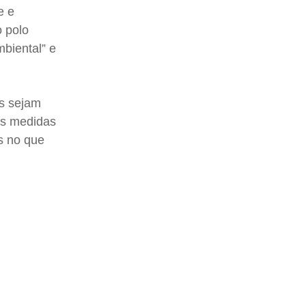
e e
o polo
biental” e
os sejam
as medidas
s no que