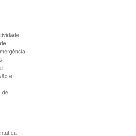
tividade
 de
 emergência
s
al
vão e
l de
ntal da