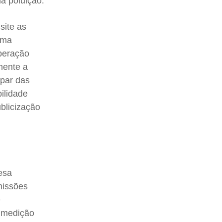
a poluição.
site as
ema
operação
mente a
ipar das
bilidade
ublicização
esa
missões
e
e medição