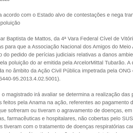
acordo com o Estado alvo de contestações e nega tra
 poluição
ar Baptista de Mattos, da 4ª Vara Federal Cível de Vitóri
ias para que a Associação Nacional dos Amigos do Meio
do pedido de perícias judiciais relativas a danos ambie
la poluição do ar emitida pela ArcelorMittal Tubarão. A
da no âmbito da Ação Civil Pública impetrada pela ON
06440-95.2013.4.02.5001).
 o magistrado irá avaliar se determina a realização das 
os feitos pela Anama na ação, referentes ao pagamento 
que sofreram ou tiveram o agravamento de doenças, em 
s, farmacêuticas e hospitalares, não cobertas pelo SUS
es tiveram com o tratamento de doenças respiratórias c