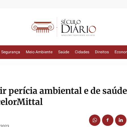
Segurança
Meio Ambiente
Saúde
Cidades
Direitos
Econo
gir perícia ambiental e de saúd
celorMittal
 2023