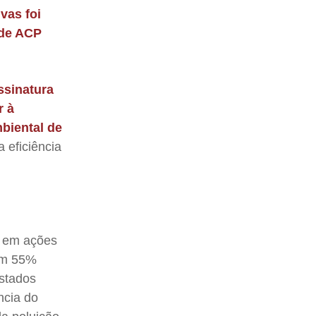
ivas foi
 de ACP
ssinatura
r à
biental de
 eficiência
o em ações
com 55%
istados
ncia do