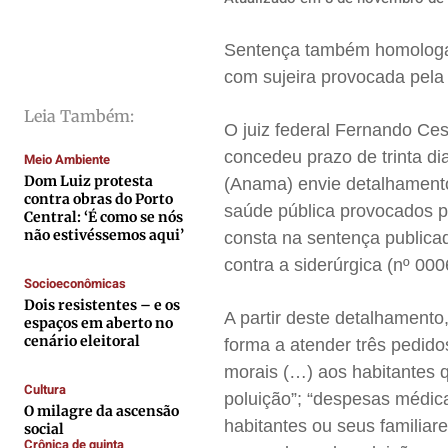
Saúde
Saúde
Saúde
Saúde
Sentença também homologa 
Cidades
Cidades
Cidades
Cidades
com sujeira provocada pela
Direitos
Direitos
Direitos
Direitos
Leia Também:
Economia
Economia
Economia
Economia
O juiz federal Fernando Ces
Cultura
Cultura
Cultura
Cultura
concedeu prazo de trinta d
Meio Ambiente
Colunas
Colunas
Colunas
Colunas
Dom Luiz protesta
(Anama) envie detalhamento 
contra obras do Porto
saúde pública provocados pe
Caetano Roque
Caetano Roque
Caetano Roque
Caetano Roque
Central: ‘É como se nós
não estivéssemos aqui’
consta na sentença publica
Gustavo Bastos
Gustavo Bastos
Gustavo Bastos
Gustavo Bastos
contra a siderúrgica (nº 00
Jr Mignone (in memorian)
Jr Mignone (in memorian)
Jr Mignone (in memorian)
Jr Mignone (in memorian)
Socioeconômicas
Wanda Sily
Wanda Sily
Wanda Sily
Wanda Sily
Dois resistentes – e os
A partir deste detalhamento,
espaços em aberto no
cenário eleitoral
forma a atender três pedid
Publicidade Legal
Publicidade Legal
Publicidade Legal
Publicidade Legal
morais (…) aos habitantes 
Cultura
Anuncie
Anuncie
Anuncie
Anuncie
poluição”; “despesas médica
O milagre da ascensão
habitantes ou seus familiar
social
Crônica de quinta