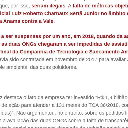
que, por isso,
seriam ilegais
. A
falta de métricas objet
dicial Luiz Roberto Charnaux Sertã Junior no âmbito
a Anama contra a Vale
.
a ser suspensas por um ano, em 2018, quando da a
,
as duas ONGs chegaram a ser impedidas de assisti
o final da Companhia de Tecnologia e Saneamento Am
avia sido contratada em novembro de 2017 para avaliar a
le ambiental das duas poluidoras.
 destaca o fato da empresa ter investido “R$ 1,9 bilhã
s de ação para atender a 131 metas do TCA 36/2018, 
idas)”. Não argumentou, no entanto, sobre os pedidos l
a avaliação das duas ONGs sobre a falta de transparê