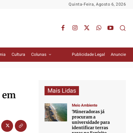
Quinta-Feira, Agosto 6, 2026
mia
Cultura
Colunas
Publicidade Legal
Anuncie
Mais Lidas
e em
Meio Ambiente
‘Mineradoras já
procuram a
universidade para
identificar terras