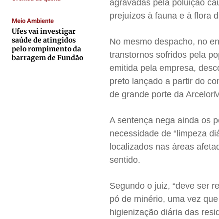
agravadas pela poluição cau
Quem Somos
Quem Somos
Quem Somos
Quem Somos
prejuízos à fauna e à flora 
Meio Ambiente
Expediente
Expediente
Expediente
Expediente
Ufes vai investigar
Contato
Contato
Contato
Contato
saúde de atingidos
No mesmo despacho, no enta
pelo rompimento da
Anuncie
Anuncie
Anuncie
Anuncie
transtornos sofridos pela p
barragem de Fundão
emitida pela empresa, desc
preto lançado a partir do c
Termos de Uso
Termos de Uso
Termos de Uso
Termos de Uso
de grande porte da ArcelorM
Privacidade
Privacidade
Privacidade
Privacidade
A sentença nega ainda os p
necessidade de “limpeza di
localizados nas áreas afeta
sentido.
Segundo o juiz, “deve ser r
pó de minério, uma vez que
higienização diária das res