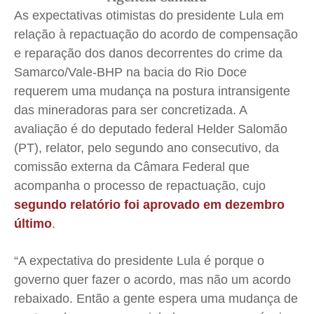
Publicidade Legal
Publicidade Legal
Publicidade Legal
Publicidade Legal
As expectativas otimistas do presidente Lula em
relação à repactuação do acordo de compensação
Anuncie
Anuncie
Anuncie
Anuncie
e reparação dos danos decorrentes do crime da
Samarco/Vale-BHP na bacia do Rio Doce
Quem Somos
Quem Somos
Quem Somos
Quem Somos
requerem uma mudança na postura intransigente
Expediente
Expediente
Expediente
Expediente
das mineradoras para ser concretizada. A
Contato
Contato
Contato
Contato
avaliação é do deputado federal Helder Salomão
Anuncie
Anuncie
Anuncie
Anuncie
(PT), relator, pelo segundo ano consecutivo, da
comissão externa da Câmara Federal que
acompanha o processo de repactuação, cujo
Termos de Uso
Termos de Uso
Termos de Uso
Termos de Uso
segundo relatório foi aprovado em dezembro
Privacidade
Privacidade
Privacidade
Privacidade
último
.
“A expectativa do presidente Lula é porque o
governo quer fazer o acordo, mas não um acordo
rebaixado. Então a gente espera uma mudança de