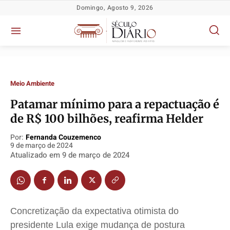
Domingo, Agosto 9, 2026
Meio Ambiente
Patamar mínimo para a repactuação é
de R$ 100 bilhões, reafirma Helder
Por:
Fernanda Couzemenco
9 de março de 2024
Atualizado em
9 de março de 2024
Política
Política
Política
Política
Socioeconômicas
Socioeconômicas
Socioeconômicas
Socioeconômicas
Concretização da expectativa otimista do
TV Século
TV Século
TV Século
TV Século
presidente Lula exige mudança de postura