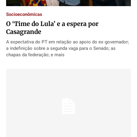
Socioeconômicas
Política
Política
Política
Política
O ‘Time do Lula’ e a espera por
Socioeconômicas
Socioeconômicas
Socioeconômicas
Socioeconômicas
Casagrande
TV Século
TV Século
TV Século
TV Século
A expectativa do PT em relação ao apoio do ex-governador;
Justiça
Justiça
Justiça
Justiça
a indefinição sobre a segunda vaga para o Senado; as
chapas da federação; e mais
Educação
Educação
Educação
Educação
Segurança
Segurança
Segurança
Segurança
Meio Ambiente
Meio Ambiente
Meio Ambiente
Meio Ambiente
Saúde
Saúde
Saúde
Saúde
Cidades
Cidades
Cidades
Cidades
Direitos
Direitos
Direitos
Direitos
Economia
Economia
Economia
Economia
Cultura
Cultura
Cultura
Cultura
Colunas
Colunas
Colunas
Colunas