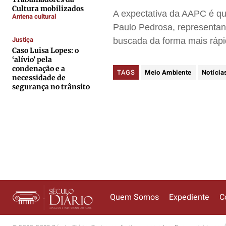
Cultura mobilizados
Anuncie
Anuncie
Anuncie
Anuncie
A expectativa da AAPC é qu
Antena cultural
Paulo Pedrosa, representant
Justiça
buscada da forma mais rápi
Termos de Uso
Termos de Uso
Termos de Uso
Termos de Uso
Caso Luisa Lopes: o
‘alívio’ pela
Privacidade
Privacidade
Privacidade
Privacidade
condenação e a
TAGS
Meio Ambiente
Notícia
necessidade de
segurança no trânsito
Quem Somos
Expediente
C