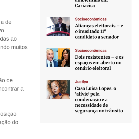
ambientais em
Cariacica
Socioeconômicas
ia de
Alianças eleitorais – e
vo
o inusitado 11º
candidato a senador
adas ao
ando muitos
Socioeconômicas
Dois resistentes – e os
espaços em aberto no
cenário eleitoral
ão de
Justiça
Caso Luisa Lopes: o
contrar a
‘alívio’ pela
condenação e a
necessidade de
segurança no trânsito
posição
ração do