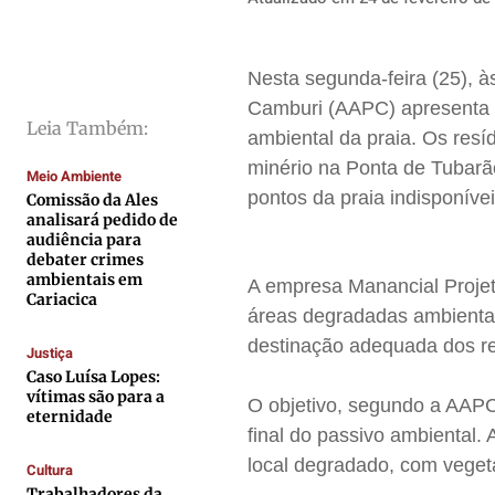
Direitos
Direitos
Direitos
Direitos
Economia
Economia
Economia
Economia
Cultura
Cultura
Cultura
Cultura
Nesta segunda-feira (25), 
Camburi (AAPC) apresenta 
Colunas
Colunas
Colunas
Colunas
Leia Também:
ambiental da praia. Os resí
Caetano Roque
Caetano Roque
Caetano Roque
Caetano Roque
minério na Ponta de Tubarã
Meio Ambiente
Gustavo Bastos
Gustavo Bastos
Gustavo Bastos
Gustavo Bastos
pontos da praia indisponíve
Comissão da Ales
Jr Mignone (in memorian)
Jr Mignone (in memorian)
Jr Mignone (in memorian)
Jr Mignone (in memorian)
analisará pedido de
audiência para
Wanda Sily
Wanda Sily
Wanda Sily
Wanda Sily
debater crimes
ambientais em
A empresa Manancial Projet
Cariacica
áreas degradadas ambiental
Publicidade Legal
Publicidade Legal
Publicidade Legal
Publicidade Legal
destinação adequada dos re
Anuncie
Anuncie
Anuncie
Anuncie
Justiça
Caso Luísa Lopes:
vítimas são para a
O objetivo, segundo a AAPC,
eternidade
Quem Somos
Quem Somos
Quem Somos
Quem Somos
final do passivo ambiental.
Expediente
Expediente
Expediente
Expediente
local degradado, com vege
Cultura
Contato
Contato
Contato
Contato
Trabalhadores da