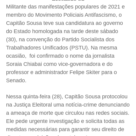
Quem Somos
Quem Somos
Quem Somos
Quem Somos
Militante das manifestações populares de 2021 e
membro do Movimento Policiais Antifascismo, o
Expediente
Expediente
Expediente
Expediente
Capitão Sousa teve sua candidatura ao governo
Contato
Contato
Contato
Contato
do Estado homologada na tarde deste sábado
Anuncie
Anuncie
Anuncie
Anuncie
(30), na convenção do Partido Socialista dos
Trabalhadores Unificados (PSTU). Na mesma
Termos de Uso
Termos de Uso
Termos de Uso
Termos de Uso
ocasião, foi confirmado o nome da jornalista
Privacidade
Privacidade
Privacidade
Privacidade
Soraia Chiabai como vice-governadora e do
professor e administrador Felipe Skiter para o
Senado.
Nessa quinta-feira (28), Capitão Sousa protocolou
na Justiça Eleitoral uma notícia-crime denunciando
a ameaça de morte que circulou nas redes sociais.
Ele pede urgente investigação e solicita todas as
medidas necessárias para garantir seu direito de