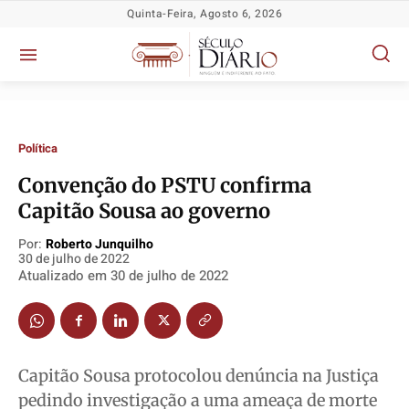
Quinta-Feira, Agosto 6, 2026
Política
Convenção do PSTU confirma
Capitão Sousa ao governo
Por:
Roberto Junquilho
Política
Política
Política
Política
30 de julho de 2022
Socioeconômicas
Socioeconômicas
Socioeconômicas
Socioeconômicas
Atualizado em
30 de julho de 2022
TV Século
TV Século
TV Século
TV Século
Justiça
Justiça
Justiça
Justiça
Educação
Educação
Educação
Educação
Capitão Sousa protocolou denúncia na Justiça
Segurança
Segurança
Segurança
Segurança
pedindo investigação a uma ameaça de morte
Meio Ambiente
Meio Ambiente
Meio Ambiente
Meio Ambiente