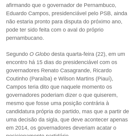
afirmando que o governador de Pernambuco,
Cidades
Cidades
Cidades
Cidades
Eduardo Campos, presidenciável pelo PSB, ainda
Direitos
Direitos
Direitos
Direitos
não estaria pronto para disputa do próximo ano,
Economia
Economia
Economia
Economia
pode ter sido feita com o aval do próprio
Cultura
Cultura
Cultura
Cultura
pernambucano.
Colunas
Colunas
Colunas
Colunas
Segundo
O Globo
desta quarta-feira (22), em um
Caetano Roque
Caetano Roque
Caetano Roque
Caetano Roque
encontro há 15 dias do presidenciável com os
Gustavo Bastos
Gustavo Bastos
Gustavo Bastos
Gustavo Bastos
governadores Renato Casagrande, Ricardo
Jr Mignone (in memorian)
Jr Mignone (in memorian)
Jr Mignone (in memorian)
Jr Mignone (in memorian)
Coutinho (Paraíba) e Wilson Martins (Piauí),
Wanda Sily
Wanda Sily
Wanda Sily
Wanda Sily
Campos teria dito que naquele momento os
governadores poderiam dizer o que quiserem,
mesmo que fosse uma posição contrária à
Publicidade Legal
Publicidade Legal
Publicidade Legal
Publicidade Legal
candidatura própria do partido, mas que a partir de
Anuncie
Anuncie
Anuncie
Anuncie
uma decisão da sigla, que deve acontecer apenas
em 2014, os governadores deveriam acatar o
Quem Somos
Quem Somos
Quem Somos
Quem Somos