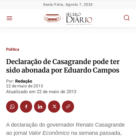
Sexta-Feira, Agosto 7, 2026
Política
Declaração de Casagrande pode ter
sido abonada por Eduardo Campos
Política
Política
Política
Política
Socioeconômicas
Socioeconômicas
Socioeconômicas
Socioeconômicas
Por:
Redação
22 de maio de 2013
TV Século
TV Século
TV Século
TV Século
Atualizado em
22 de maio de 2013
Justiça
Justiça
Justiça
Justiça
Educação
Educação
Educação
Educação
Segurança
Segurança
Segurança
Segurança
A declaração do governador Renato Casagrande
Meio Ambiente
Meio Ambiente
Meio Ambiente
Meio Ambiente
ao jornal
Valor Econômico
na semana passada,
Saúde
Saúde
Saúde
Saúde