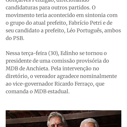
candidaturas para outros partidos. O
Quem Somos
Quem Somos
Quem Somos
Quem Somos
movimento teria acontecido em sintonia com
Expediente
Expediente
Expediente
Expediente
o grupo do atual prefeito, Fabrício Petri e de
Contato
Contato
Contato
Contato
seu candidato a prefeito, Léo Português, ambos
Anuncie
Anuncie
Anuncie
Anuncie
do PSB.
Nessa terça-feira (30), Edinho se tornou o
Termos de Uso
Termos de Uso
Termos de Uso
Termos de Uso
presidente de uma comissão provisória do
Privacidade
Privacidade
Privacidade
Privacidade
MDB de Anchieta. Pela intervenção no
diretório, o vereador agradece nominalmente
ao vice-governador Ricardo Ferraço, que
comanda o MDB estadual.