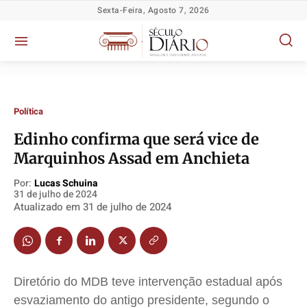
Sexta-Feira, Agosto 7, 2026
Política
Edinho confirma que será vice de
Marquinhos Assad em Anchieta
Por:
Lucas Schuina
31 de julho de 2024
Política
Política
Política
Política
Atualizado em
31 de julho de 2024
Socioeconômicas
Socioeconômicas
Socioeconômicas
Socioeconômicas
TV Século
TV Século
TV Século
TV Século
Justiça
Justiça
Justiça
Justiça
Educação
Educação
Educação
Educação
Diretório do MDB teve intervenção estadual após
Segurança
Segurança
Segurança
Segurança
esvaziamento do antigo presidente, segundo o