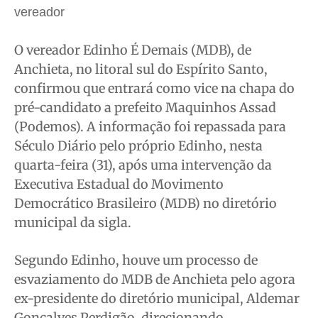
vereador
Meio Ambiente
Meio Ambiente
Meio Ambiente
Meio Ambiente
Saúde
Saúde
Saúde
Saúde
O vereador Edinho É Demais (MDB), de
Cidades
Cidades
Cidades
Cidades
Anchieta, no litoral sul do Espírito Santo,
Direitos
Direitos
Direitos
Direitos
confirmou que entrará como vice na chapa do
Economia
Economia
Economia
Economia
pré-candidato a prefeito Maquinhos Assad
Cultura
Cultura
Cultura
Cultura
(Podemos). A informação foi repassada para
Colunas
Colunas
Colunas
Colunas
Século Diário pelo próprio Edinho, nesta
quarta-feira (31), após uma intervenção da
Caetano Roque
Caetano Roque
Caetano Roque
Caetano Roque
Executiva Estadual do Movimento
Gustavo Bastos
Gustavo Bastos
Gustavo Bastos
Gustavo Bastos
Democrático Brasileiro (MDB) no diretório
Jr Mignone (in memorian)
Jr Mignone (in memorian)
Jr Mignone (in memorian)
Jr Mignone (in memorian)
municipal da sigla.
Wanda Sily
Wanda Sily
Wanda Sily
Wanda Sily
Segundo Edinho, houve um processo de
Publicidade Legal
Publicidade Legal
Publicidade Legal
Publicidade Legal
esvaziamento do MDB de Anchieta pelo agora
ex-presidente do diretório municipal, Aldemar
Anuncie
Anuncie
Anuncie
Anuncie
Gonçalves Perdigão, direcionando