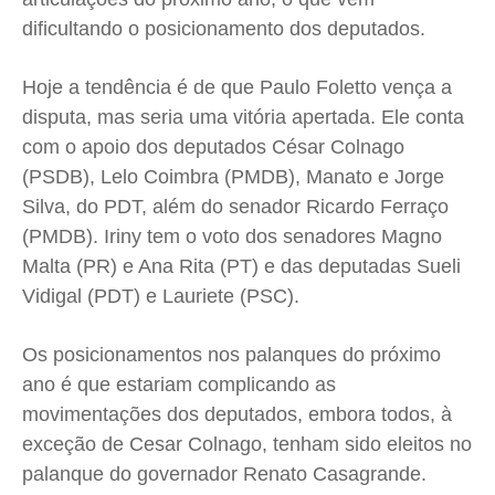
dificultando o posicionamento dos deputados.
Contato
Contato
Contato
Contato
Anuncie
Anuncie
Anuncie
Anuncie
Hoje a tendência é de que Paulo Foletto vença a
disputa, mas seria uma vitória apertada. Ele conta
Termos de Uso
Termos de Uso
Termos de Uso
Termos de Uso
com o apoio dos deputados César Colnago
Privacidade
Privacidade
Privacidade
Privacidade
(PSDB), Lelo Coimbra (PMDB), Manato e Jorge
Silva, do PDT, além do senador Ricardo Ferraço
(PMDB). Iriny tem o voto dos senadores Magno
Malta (PR) e Ana Rita (PT) e das deputadas Sueli
Vidigal (PDT) e Lauriete (PSC).
Os posicionamentos nos palanques do próximo
ano é que estariam complicando as
movimentações dos deputados, embora todos, à
exceção de Cesar Colnago, tenham sido eleitos no
palanque do governador Renato Casagrande.