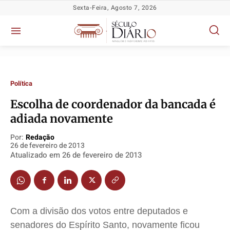
Sexta-Feira, Agosto 7, 2026
Política
Escolha de coordenador da bancada é
Política
Política
Política
Política
adiada novamente
Socioeconômicas
Socioeconômicas
Socioeconômicas
Socioeconômicas
Por:
Redação
TV Século
TV Século
TV Século
TV Século
26 de fevereiro de 2013
Atualizado em
26 de fevereiro de 2013
Justiça
Justiça
Justiça
Justiça
Educação
Educação
Educação
Educação
Segurança
Segurança
Segurança
Segurança
Meio Ambiente
Meio Ambiente
Meio Ambiente
Meio Ambiente
Com a divisão dos votos entre deputados e
Saúde
Saúde
Saúde
Saúde
senadores do Espírito Santo, novamente ficou