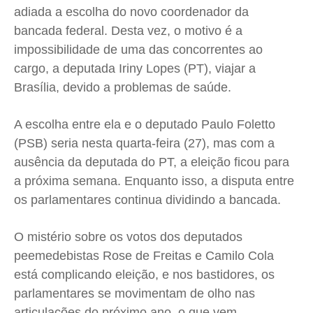
Cidades
Cidades
Cidades
Cidades
adiada a escolha do novo coordenador da
bancada federal. Desta vez, o motivo é a
Direitos
Direitos
Direitos
Direitos
impossibilidade de uma das concorrentes ao
Economia
Economia
Economia
Economia
cargo, a deputada Iriny Lopes (PT), viajar a
Cultura
Cultura
Cultura
Cultura
Brasília, devido a problemas de saúde.
Colunas
Colunas
Colunas
Colunas
Caetano Roque
Caetano Roque
Caetano Roque
Caetano Roque
A escolha entre ela e o deputado Paulo Foletto
Gustavo Bastos
Gustavo Bastos
Gustavo Bastos
Gustavo Bastos
(PSB) seria nesta quarta-feira (27), mas com a
Jr Mignone (in memorian)
Jr Mignone (in memorian)
Jr Mignone (in memorian)
Jr Mignone (in memorian)
ausência da deputada do PT, a eleição ficou para
a próxima semana. Enquanto isso, a disputa entre
Wanda Sily
Wanda Sily
Wanda Sily
Wanda Sily
os parlamentares continua dividindo a bancada.
Publicidade Legal
Publicidade Legal
Publicidade Legal
Publicidade Legal
O mistério sobre os votos dos deputados
Anuncie
Anuncie
Anuncie
Anuncie
peemedebistas Rose de Freitas e Camilo Cola
está complicando eleição, e nos bastidores, os
Quem Somos
Quem Somos
Quem Somos
Quem Somos
parlamentares se movimentam de olho nas
articulações do próximo ano, o que vem
Expediente
Expediente
Expediente
Expediente