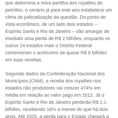
que determina a nova partilha dos royalties do
Cidades
Cidades
Cidades
Cidades
petróleo, o cenário já para este ano estabelece um
Direitos
Direitos
Direitos
Direitos
clima de judicialização da questão. Do ponto de
Economia
Economia
Economia
Economia
vista econômico, de um lado dois estados –
Cultura
Cultura
Cultura
Cultura
Espírito Santo e Rio de Janeiro – vão amargar de
Colunas
Colunas
Colunas
Colunas
imediato uma perda de R$ 2 bilhões, enquanto os
outros 24 estados mais o Distrito Federal
Caetano Roque
Caetano Roque
Caetano Roque
Caetano Roque
comemoram o acréscimo de quase R$ 9 bilhões
Gustavo Bastos
Gustavo Bastos
Gustavo Bastos
Gustavo Bastos
em suas receitas.
Jr Mignone (in memorian)
Jr Mignone (in memorian)
Jr Mignone (in memorian)
Jr Mignone (in memorian)
Wanda Sily
Wanda Sily
Wanda Sily
Wanda Sily
Segundo dados da Confederação Nacional dos
Municípios (CNM), a receita dos royalties nos
Publicidade Legal
Publicidade Legal
Publicidade Legal
Publicidade Legal
estados não produtores vai crescer 474% em
Anuncie
Anuncie
Anuncie
Anuncie
média em relação ao valor pago em 2012. Já o
Espírito Santo e Rio de Janeiro perderão R$ 2,1
bilhões, recebendo 16% a menos do que há dois
Quem Somos
Quem Somos
Quem Somos
Quem Somos
anos. Até 2020, a perda para o Estado chegará a