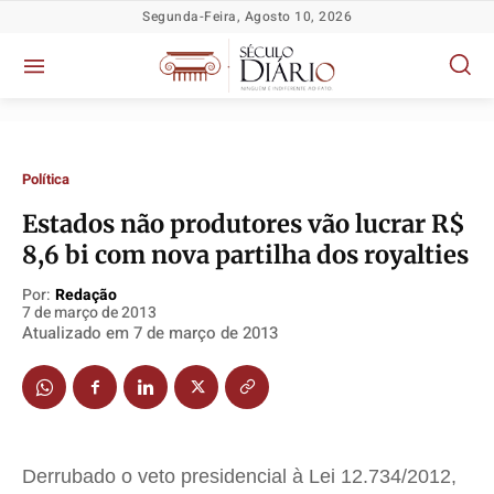
Segunda-Feira, Agosto 10, 2026
Política
Estados não produtores vão lucrar R$
Política
Política
Política
Política
8,6 bi com nova partilha dos royalties
Socioeconômicas
Socioeconômicas
Socioeconômicas
Socioeconômicas
Por:
Redação
7 de março de 2013
TV Século
TV Século
TV Século
TV Século
Atualizado em
7 de março de 2013
Justiça
Justiça
Justiça
Justiça
Educação
Educação
Educação
Educação
Segurança
Segurança
Segurança
Segurança
Meio Ambiente
Meio Ambiente
Meio Ambiente
Meio Ambiente
Derrubado o veto presidencial à Lei 12.734/2012,
Saúde
Saúde
Saúde
Saúde