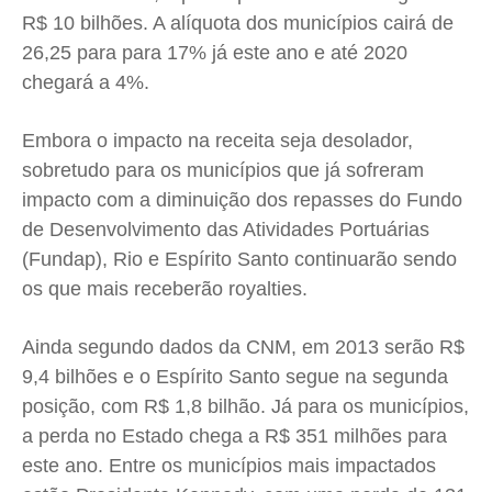
Expediente
Expediente
Expediente
Expediente
R$ 10 bilhões. A alíquota dos municípios cairá de
Contato
Contato
Contato
Contato
26,25 para para 17% já este ano e até 2020
Anuncie
Anuncie
Anuncie
Anuncie
chegará a 4%.
Embora o impacto na receita seja desolador,
Termos de Uso
Termos de Uso
Termos de Uso
Termos de Uso
sobretudo para os municípios que já sofreram
Privacidade
Privacidade
Privacidade
Privacidade
impacto com a diminuição dos repasses do Fundo
de Desenvolvimento das Atividades Portuárias
(Fundap), Rio e Espírito Santo continuarão sendo
os que mais receberão royalties.
Ainda segundo dados da CNM, em 2013 serão R$
9,4 bilhões e o Espírito Santo segue na segunda
posição, com R$ 1,8 bilhão. Já para os municípios,
a perda no Estado chega a R$ 351 milhões para
este ano. Entre os municípios mais impactados