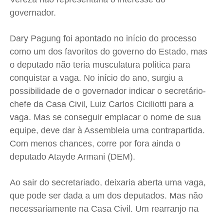
Expediente
Expediente
Expediente
Expediente
governador.
Contato
Contato
Contato
Contato
Anuncie
Anuncie
Anuncie
Anuncie
Dary Pagung foi apontado no início do processo
como um dos favoritos do governo do Estado, mas
o deputado não teria musculatura política para
Termos de Uso
Termos de Uso
Termos de Uso
Termos de Uso
conquistar a vaga. No início do ano, surgiu a
Privacidade
Privacidade
Privacidade
Privacidade
possibilidade de o governador indicar o secretário-
chefe da Casa Civil, Luiz Carlos Ciciliotti para a
vaga. Mas se conseguir emplacar o nome de sua
equipe, deve dar à Assembleia uma contrapartida.
Com menos chances, corre por fora ainda o
deputado Atayde Armani (DEM).
Ao sair do secretariado, deixaria aberta uma vaga,
que pode ser dada a um dos deputados. Mas não
necessariamente na Casa Civil. Um rearranjo na