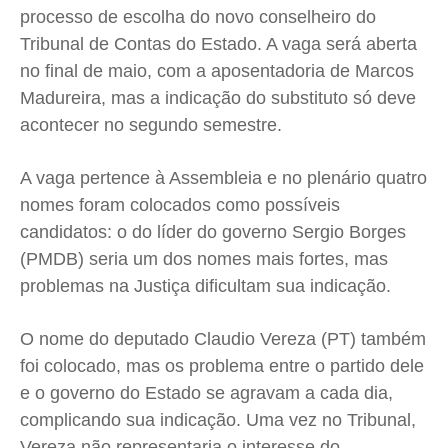
processo de escolha do novo conselheiro do
Cidades
Cidades
Cidades
Cidades
Tribunal de Contas do Estado. A vaga será aberta
Direitos
Direitos
Direitos
Direitos
no final de maio, com a aposentadoria de Marcos
Economia
Economia
Economia
Economia
Madureira, mas a indicação do substituto só deve
Cultura
Cultura
Cultura
Cultura
acontecer no segundo semestre.
Colunas
Colunas
Colunas
Colunas
A vaga pertence à Assembleia e no plenário quatro
Caetano Roque
Caetano Roque
Caetano Roque
Caetano Roque
nomes foram colocados como possíveis
Gustavo Bastos
Gustavo Bastos
Gustavo Bastos
Gustavo Bastos
candidatos: o do líder do governo Sergio Borges
Jr Mignone (in memorian)
Jr Mignone (in memorian)
Jr Mignone (in memorian)
Jr Mignone (in memorian)
(PMDB) seria um dos nomes mais fortes, mas
Wanda Sily
Wanda Sily
Wanda Sily
Wanda Sily
problemas na Justiça dificultam sua indicação.
Publicidade Legal
Publicidade Legal
Publicidade Legal
Publicidade Legal
O nome do deputado Claudio Vereza (PT) também
Anuncie
Anuncie
Anuncie
Anuncie
foi colocado, mas os problema entre o partido dele
e o governo do Estado se agravam a cada dia,
complicando sua indicação. Uma vez no Tribunal,
Quem Somos
Quem Somos
Quem Somos
Quem Somos
Vereza não representaria o interesse do