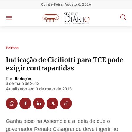
Quinta-Feira, Agosto 6, 2026
Política
Indicação de Ciciliotti para TCE pode
exigir contrapartidas
Política
Política
Política
Política
Socioeconômicas
Socioeconômicas
Socioeconômicas
Socioeconômicas
Por:
Redação
3 de maio de 2013
TV Século
TV Século
TV Século
TV Século
Atualizado em
3 de maio de 2013
Justiça
Justiça
Justiça
Justiça
Educação
Educação
Educação
Educação
Segurança
Segurança
Segurança
Segurança
Meio Ambiente
Meio Ambiente
Meio Ambiente
Meio Ambiente
Ganha peso na Assembleia a ideia de que o
governador Renato Casagrande deve ingerir no
Saúde
Saúde
Saúde
Saúde