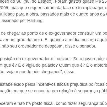
oso do Sul (sul do Estado). Foram gastos quase R$ 25
2005, mas que sequer saíram da fase de terraplanagem
tilidade para a obra, passados mais de quatro anos da 
 assinado por Hartung.
s de chegar ao ponto de o ex-governador construir um pos
aver um grão de areia. E, quando a mídia mostrou aquilo 
u não sou ordenador de despesa”, disse o senador.
 posição do ex-governador e ironizou. “Se o governador
 que é? É o vigia do palácio? Quem que é? É o motoris
ão, vejam aonde nós chegamos”, disse.
 estabelecido pelos incentivos fiscais prejudica políticas
ituação em que se encontra em relação à segurança públ
ceram e não há posto fiscal, como fazer segurança pú