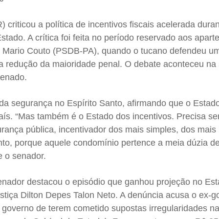
criticou a política de incentivos fiscais acelerada dura
tado. A crítica foi feita no período reservado aos aparte
 Mario Couto (PSDB-PA), quando o tucano defendeu u
a redução da maioridade penal. O debate aconteceu na
Senado.
da segurança no Espírito Santo, afirmando que o Estado
aís. “Mas também é o Estado dos incentivos. Precisa se
rança pública, incentivador dos mais simples, dos mais
to, porque aquele condomínio pertence a meia dúzia de
e o senador.
enador destacou o episódio que ganhou projeção no Es
stiça Dilton Depes Talon Neto. A denúncia acusa o ex-g
 governo de terem cometido supostas irregularidades n