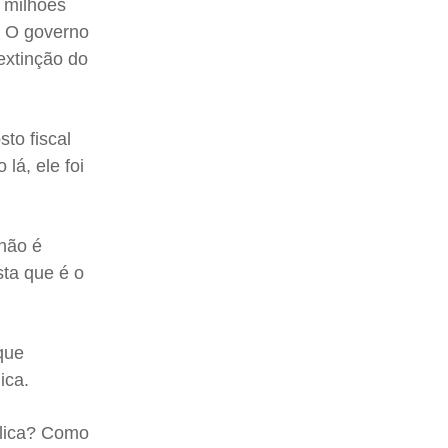
 milhões
. O governo
extinção do
to fiscal
lá, ele foi
 não é
ta que é o
 que
ica.
blica? Como