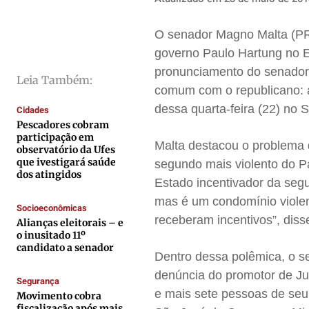
Direitos
Direitos
Direitos
Direitos
Economia
Economia
Economia
Economia
O senador Magno Malta (PR) 
governo Paulo Hartung no Es
Cultura
Cultura
Cultura
Cultura
pronunciamento do senador
Colunas
Colunas
Colunas
Colunas
Leia Também:
comum com o republicano: 
Caetano Roque
Caetano Roque
Caetano Roque
Caetano Roque
dessa quarta-feira (22) no 
Cidades
Gustavo Bastos
Gustavo Bastos
Gustavo Bastos
Gustavo Bastos
Pescadores cobram
participação em
Jr Mignone (in memorian)
Jr Mignone (in memorian)
Jr Mignone (in memorian)
Jr Mignone (in memorian)
Malta destacou o problema 
observatório da Ufes
Wanda Sily
Wanda Sily
Wanda Sily
Wanda Sily
que ivestigará saúde
segundo mais violento do P
dos atingidos
Estado incentivador da segu
mas é um condomínio violen
Publicidade Legal
Publicidade Legal
Publicidade Legal
Publicidade Legal
Socioeconômicas
receberam incentivos”, diss
Alianças eleitorais – e
Anuncie
Anuncie
Anuncie
Anuncie
o inusitado 11º
candidato a senador
Dentro dessa polêmica, o s
Quem Somos
Quem Somos
Quem Somos
Quem Somos
denúncia do promotor de Ju
Segurança
Expediente
Expediente
Expediente
Expediente
e mais sete pessoas de seu
Movimento cobra
fiscalização após mais