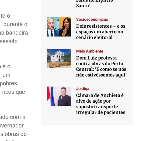
raras no Espírito
Santo’
nte o
Socioeconômicas
, durante o
Dois resistentes – e os
espaços em aberto no
ma bandeira
cenário eleitoral
 sessão
Meio Ambiente
Dom Luiz protesta
contra obras do Porto
 é o
Central: ‘É como se nós
r um
não estivéssemos aqui’
 pobres,
Justiça
 ricos que
Câmara de Anchieta é
alvo de ação por
suposto transporte
irregular de pacientes
tado com a
overnador
as obras do