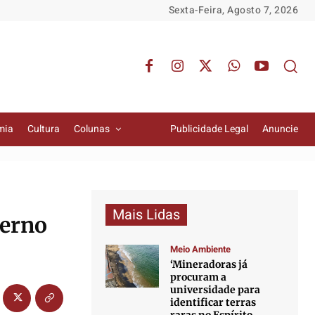
Sexta-Feira, Agosto 7, 2026
mia
Cultura
Colunas
Publicidade Legal
Anuncie
Mais Lidas
verno
Meio Ambiente
‘Mineradoras já
procuram a
universidade para
identificar terras