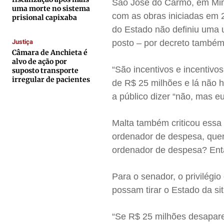
Contato
Contato
Contato
Contato
São José do Carmo, em Mim
uma morte no sistema
com as obras iniciadas em 
Anuncie
Anuncie
Anuncie
Anuncie
prisional capixaba
do Estado não definiu uma u
Justiça
posto – por decreto também
Termos de Uso
Termos de Uso
Termos de Uso
Termos de Uso
Câmara de Anchieta é
alvo de ação por
Privacidade
Privacidade
Privacidade
Privacidade
“São incentivos e incentivo
suposto transporte
irregular de pacientes
de R$ 25 milhões e lá não h
a público dizer “não, mas e
Malta também criticou essa
ordenador de despesa, quem
ordenador de despesa? Ent
Para o senador, o privilégio
possam tirar o Estado da s
“Se R$ 25 milhões desapare