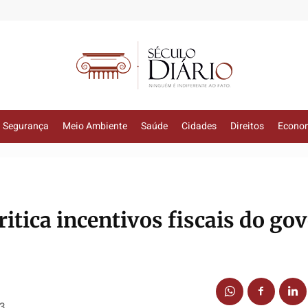
Segurança
Meio Ambiente
Saúde
Cidades
Direitos
Econo
itica incentivos fiscais do go
13