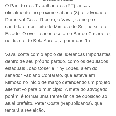
Quem Somos
Quem Somos
Quem Somos
Quem Somos
O Partido dos Trabalhadores (PT) lançará
Expediente
Expediente
Expediente
Expediente
oficialmente, no próximo sábado (8), o advogado
Contato
Contato
Contato
Contato
Demerval Cesar Ribeiro, o Vaval, como pré-
Anuncie
Anuncie
Anuncie
Anuncie
candidato a prefeito de Mimoso do Sul, no sul do
Estado. O evento acontecerá no Bar do Cachoeiro,
no distrito de Bela Aurora, a partir das 9h.
Termos de Uso
Termos de Uso
Termos de Uso
Termos de Uso
Privacidade
Privacidade
Privacidade
Privacidade
Vaval conta com o apoio de lideranças importantes
dentro de seu próprio partido, como os deputados
estaduais João Coser e Iriny Lopes, além do
senador Fabiano Contarato, que esteve em
Mimoso no início de março defendendo um projeto
alternativo para o município. A meta do advogado,
porém, é formar uma frente única de oposição ao
atual prefeito, Peter Costa (Republicanos), que
tentará a reeleição.