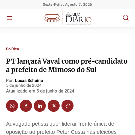
Sexta-Feira, Agosto 7, 2026
Política
PT lançará Vaval como pré-candidato
a prefeito de Mimoso do Sul
Política
Política
Política
Política
Por:
Lucas Schuina
5 de junho de 2024
Socioeconômicas
Socioeconômicas
Socioeconômicas
Socioeconômicas
Atualizado em
5 de junho de 2024
TV Século
TV Século
TV Século
TV Século
Justiça
Justiça
Justiça
Justiça
Educação
Educação
Educação
Educação
Segurança
Segurança
Segurança
Segurança
Advogado petista quer liderar frente única de
oposição ao prefeito Peter Costa nas eleições
Meio Ambiente
Meio Ambiente
Meio Ambiente
Meio Ambiente