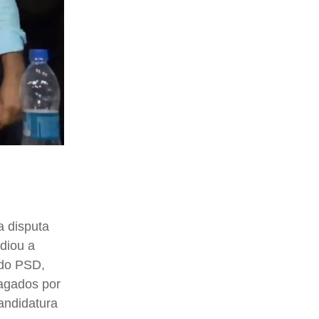
a disputa
adiou a
 do PSD,
pagados por
andidatura