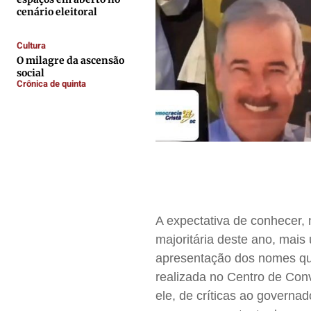
cenário eleitoral
Contato
Contato
Contato
Contato
Anuncie
Anuncie
Anuncie
Anuncie
Cultura
O milagre da ascensão
social
Crônica de quinta
Termos de Uso
Termos de Uso
Termos de Uso
Termos de Uso
Privacidade
Privacidade
Privacidade
Privacidade
A expectativa de conhecer,
majoritária deste ano, mais
apresentação dos nomes qu
realizada no Centro de Con
ele, de críticas ao governa