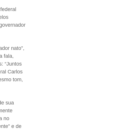
federal
elos
“governador
dor nato”,
 fala,
: “Juntos
ral Carlos
esmo tom,
de sua
amente
a no
nte” e de