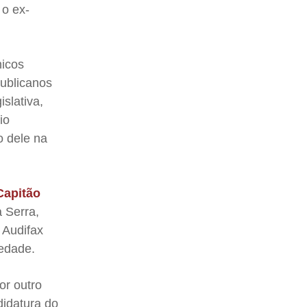
 o ex-
nicos
ublicanos
slativa,
io
o dele na
Capitão
a Serra,
 Audifax
edade.
or outro
didatura do