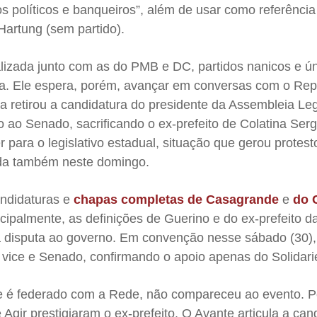
os políticos e banqueiros”, além de usar como referência
Hartung (sem partido).
lizada junto com as do PMB e DC, partidos nanicos e ú
ra. Ele espera, porém, avançar em conversas com o Rep
a retirou a candidatura do presidente da Assembleia Legi
 ao Senado, sacrificando o ex-prefeito de Colatina Serg
 para o legislativo estadual, situação que gerou protest
ada também neste domingo.
ndidaturas e
chapas completas de Casagrande
e
do 
ncipalmente, as definições de Guerino e do ex-prefeito d
a disputa ao governo. Em convenção nesse sábado (30),
vice e Senado, confirmando o apoio apenas do Solidari
e é federado com a Rede, não compareceu ao evento. P
 Agir prestigiaram o ex-prefeito. O Avante articula a can