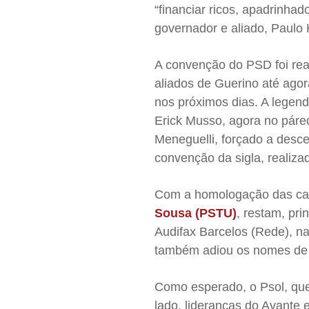
“financiar ricos, apadrinhad
governador e aliado, Paulo 
A convenção do PSD foi rea
aliados de Guerino até ago
nos próximos dias. A legend
Erick Musso, agora no páreo
Meneguelli, forçado a descer
convenção da sigla, realiz
Com a homologação das ca
Sousa (PSTU)
, restam, pri
Audifax Barcelos (Rede), n
também adiou os nomes de 
Como esperado, o Psol, qu
lado, lideranças do Avante e