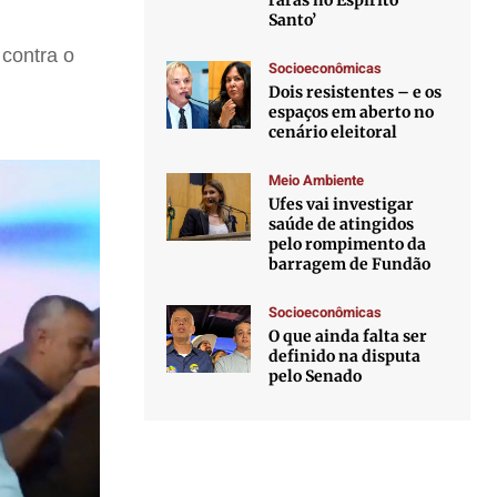
raras no Espírito
Santo’
 contra o
Socioeconômicas
Dois resistentes – e os
espaços em aberto no
cenário eleitoral
Meio Ambiente
Ufes vai investigar
saúde de atingidos
pelo rompimento da
barragem de Fundão
Socioeconômicas
O que ainda falta ser
definido na disputa
pelo Senado