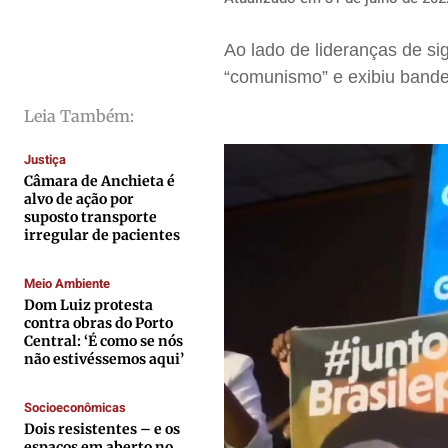
Cidades
Cidades
Cidades
Cidades
Direitos
Direitos
Direitos
Direitos
Ao lado de lideranças de si
Economia
Economia
Economia
Economia
“comunismo” e exibiu bande
Cultura
Cultura
Cultura
Cultura
Leia Também:
Colunas
Colunas
Colunas
Colunas
Justiça
Caetano Roque
Caetano Roque
Caetano Roque
Caetano Roque
Câmara de Anchieta é
Gustavo Bastos
Gustavo Bastos
Gustavo Bastos
Gustavo Bastos
alvo de ação por
suposto transporte
Jr Mignone (in memorian)
Jr Mignone (in memorian)
Jr Mignone (in memorian)
Jr Mignone (in memorian)
irregular de pacientes
Wanda Sily
Wanda Sily
Wanda Sily
Wanda Sily
Meio Ambiente
Dom Luiz protesta
Publicidade Legal
Publicidade Legal
Publicidade Legal
Publicidade Legal
contra obras do Porto
Central: ‘É como se nós
Anuncie
Anuncie
Anuncie
Anuncie
não estivéssemos aqui’
Socioeconômicas
Quem Somos
Quem Somos
Quem Somos
Quem Somos
Dois resistentes – e os
Expediente
Expediente
Expediente
Expediente
espaços em aberto no