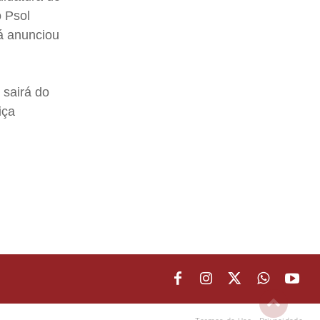
o Psol
á anunciou
 sairá do
iça