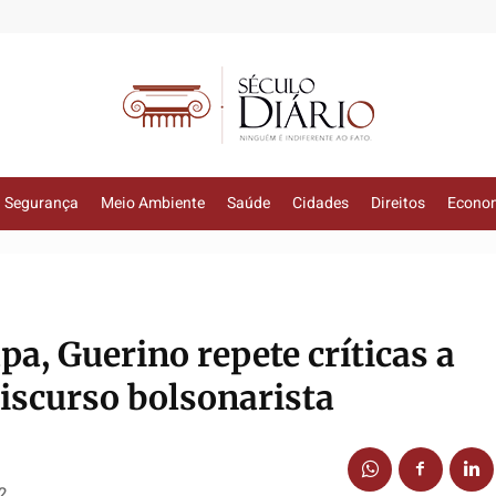
Segurança
Meio Ambiente
Saúde
Cidades
Direitos
Econo
a, Guerino repete críticas a
iscurso bolsonarista
2