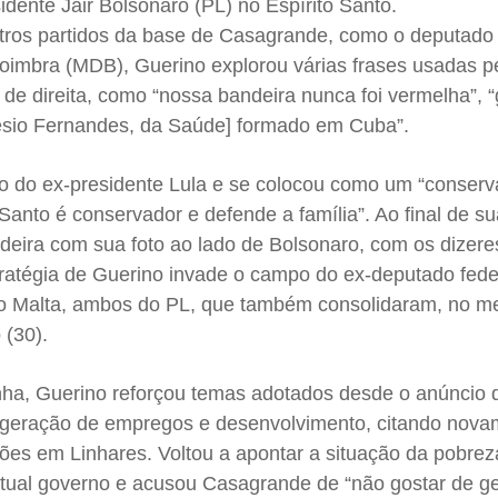
dente Jair Bolsonaro (PL) no Espírito Santo.
utros partidos da base de Casagrande, como o deputado 
Coimbra (MDB), Guerino explorou várias frases usadas p
de direita, como “nossa bandeira nunca foi vermelha”, 
Nésio Fernandes, da Saúde] formado em Cuba”.
 do ex-presidente Lula e se colocou como um “conserva
anto é conservador e defende a família”. Ao final de sua
eira com sua foto ao lado de Bolsonaro, com os dizeres
stratégia de Guerino invade o campo do ex-deputado fede
 Malta, ambos do PL, que também consolidaram, no m
 (30).
a, Guerino reforçou temas adotados desde o anúncio 
a geração de empregos e desenvolvimento, citando nov
es em Linhares. Voltou a apontar a situação da pobrez
tual governo e acusou Casagrande de “não gostar de ge