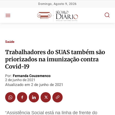
Domingo, Agosto 9, 2026
Saúde
Trabalhadores do SUAS também são
priorizados na imunização contra
Política
Política
Política
Política
Covid-19
Socioeconômicas
Socioeconômicas
Socioeconômicas
Socioeconômicas
Por:
Fernanda Couzemenco
TV Século
TV Século
TV Século
TV Século
2 de junho de 2021
Justiça
Justiça
Justiça
Justiça
Atualizado em
2 de junho de 2021
Educação
Educação
Educação
Educação
Segurança
Segurança
Segurança
Segurança
Meio Ambiente
Meio Ambiente
Meio Ambiente
Meio Ambiente
“Assistência Social está na linha de frente do
Saúde
Saúde
Saúde
Saúde