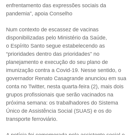
enfrentamento das expressões sociais da
Cidades
Cidades
Cidades
Cidades
pandemia”, apoia Conselho
Direitos
Direitos
Direitos
Direitos
Economia
Economia
Economia
Economia
Num contexto de escassez de vacinas
Cultura
Cultura
Cultura
Cultura
disponibilizadas pelo Ministério da Saúde,
Colunas
Colunas
Colunas
Colunas
o Espírito Santo segue estabelecendo as
“prioridades dentro das prioridades” no
Caetano Roque
Caetano Roque
Caetano Roque
Caetano Roque
planejamento e execução do seu plano de
Gustavo Bastos
Gustavo Bastos
Gustavo Bastos
Gustavo Bastos
imunização contra a Covid-19. Nesse sentido, o
Jr Mignone (in memorian)
Jr Mignone (in memorian)
Jr Mignone (in memorian)
Jr Mignone (in memorian)
governador Renato Casagrande anunciou em sua
Wanda Sily
Wanda Sily
Wanda Sily
Wanda Sily
conta no Twitter, nesta quarta-feira (2), mais dois
grupos profissionais que serão vacinados na
próxima semana: os trabalhadores do Sistema
Publicidade Legal
Publicidade Legal
Publicidade Legal
Publicidade Legal
Único de Assistência Social (SUAS) e os do
Anuncie
Anuncie
Anuncie
Anuncie
transporte ferroviário.
Quem Somos
Quem Somos
Quem Somos
Quem Somos