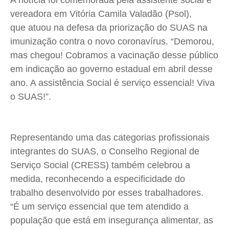
A notícia foi comemorada pela assistente social e
Expediente
Expediente
Expediente
Expediente
vereadora em Vitória Camila Valadão (Psol),
Contato
Contato
Contato
Contato
que atuou na defesa da priorização do SUAS na
Anuncie
Anuncie
Anuncie
Anuncie
imunização contra o novo coronavírus. “Demorou,
mas chegou! Cobramos a vacinação desse público
em indicação ao governo estadual em abril desse
Termos de Uso
Termos de Uso
Termos de Uso
Termos de Uso
ano. A assistência Social é serviço essencial! Viva
Privacidade
Privacidade
Privacidade
Privacidade
o SUAS!”.
Representando uma das categorias profissionais
integrantes do SUAS, o Conselho Regional de
Serviço Social (CRESS) também celebrou a
medida, reconhecendo a especificidade do
trabalho desenvolvido por esses trabalhadores.
“É um serviço essencial que tem atendido a
população que está em insegurança alimentar, as