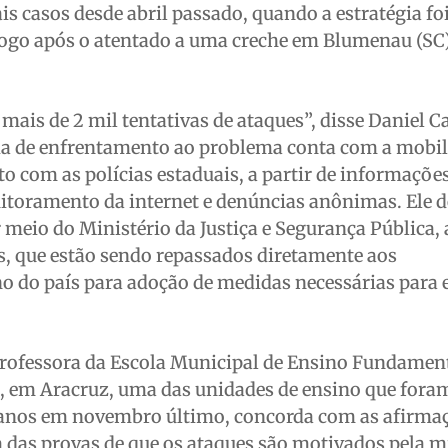
s casos desde abril passado, quando a estratégia fo
 logo após o atentado a uma creche em Blumenau (SC
mais de 2 mil tentativas de ataques”, disse Daniel C
gia de enfrentamento ao problema conta com a mobil
to com as polícias estaduais, a partir de informaçõe
toramento da internet e denúncias anônimas. Ele 
r meio do Ministério da Justiça e Segurança Pública,
es, que estão sendo repassados diretamente aos
o do país para adoção de medidas necessárias para 
professora da Escola Municipal de Ensino Fundament
, em Aracruz, uma das unidades de ensino que fora
 anos em novembro último, concorda com as afirma
a das provas de que os ataques são motivados pela m