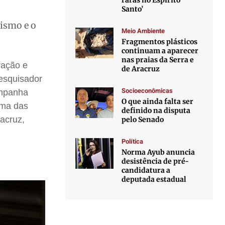
raras no Espírito
Santo’
ismo e o
Meio Ambiente
Fragmentos plásticos
continuam a aparecer
nas praias da Serra e
ração e
de Aracruz
pesquisador
Socioeconômicas
ampanha
O que ainda falta ser
uma das
definido na disputa
acruz,
pelo Senado
Política
Norma Ayub anuncia
desistência de pré-
candidatura a
deputada estadual