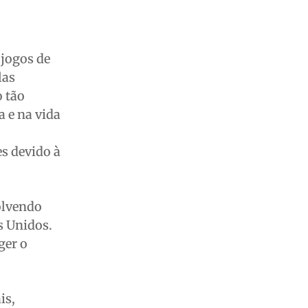
jogos de
las
o tão
a e na vida
es devido à
olvendo
s Unidos.
ger o
is,