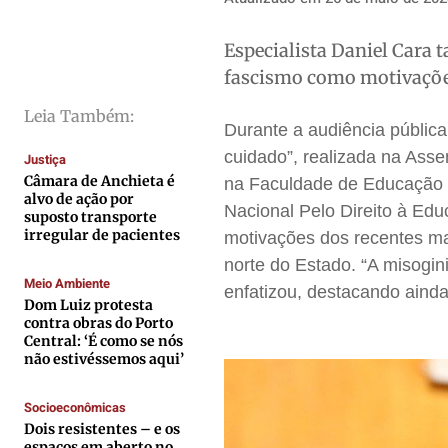
Saúde
Saúde
Saúde
Saúde
Especialista Daniel Cara
Cidades
Cidades
Cidades
Cidades
fascismo como motivaçõ
Direitos
Direitos
Direitos
Direitos
Leia Também:
Economia
Economia
Economia
Economia
Durante a audiência públic
Cultura
Cultura
Cultura
Cultura
cuidado”, realizada na Assem
Justiça
Colunas
Colunas
Colunas
Colunas
Câmara de Anchieta é
na Faculdade de Educação 
alvo de ação por
Nacional Pelo Direito à Ed
Caetano Roque
Caetano Roque
Caetano Roque
Caetano Roque
suposto transporte
irregular de pacientes
motivações dos recentes ma
Gustavo Bastos
Gustavo Bastos
Gustavo Bastos
Gustavo Bastos
norte do Estado. “A misogin
Jr Mignone (in memorian)
Jr Mignone (in memorian)
Jr Mignone (in memorian)
Jr Mignone (in memorian)
Meio Ambiente
enfatizou, destacando ainda
Wanda Sily
Wanda Sily
Wanda Sily
Wanda Sily
Dom Luiz protesta
contra obras do Porto
Central: ‘É como se nós
não estivéssemos aqui’
Publicidade Legal
Publicidade Legal
Publicidade Legal
Publicidade Legal
Anuncie
Anuncie
Anuncie
Anuncie
Socioeconômicas
Dois resistentes – e os
espaços em aberto no