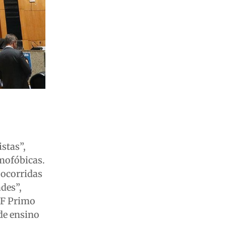
istas”,
omofóbicas.
 ocorridas
des”,
EF Primo
 de ensino