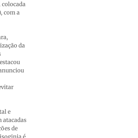
i colocada
), com a
ara,
ização da
s
destacou
 anunciou
evitar
al e
m atacadas
ções de
isoginia é