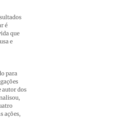
esultados
r é
vida que
usa e
do para
tigações
 autor dos
Analisou,
uatro
s ações,