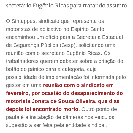
Saúde
Saúde
Saúde
Saúde
secretário Eugênio Ricas para tratar do assunto
Cidades
Cidades
Cidades
Cidades
Direitos
Direitos
Direitos
Direitos
O Sintappes, sindicato que representa os
motoristas de aplicativo no Espírito Santo,
Economia
Economia
Economia
Economia
encaminhou um ofício para a Secretaria Estadual
Cultura
Cultura
Cultura
Cultura
de Segurança Pública (Sesp), solicitando uma
Colunas
Colunas
Colunas
Colunas
reunião com o secretário Eugênio Ricas. Os
Caetano Roque
Caetano Roque
Caetano Roque
Caetano Roque
trabalhadores querem debater sobre a criação do
Gustavo Bastos
Gustavo Bastos
Gustavo Bastos
Gustavo Bastos
botão do pânico para a categoria, cuja
Jr Mignone (in memorian)
Jr Mignone (in memorian)
Jr Mignone (in memorian)
Jr Mignone (in memorian)
possibilidade de implementação foi informada pelo
Wanda Sily
Wanda Sily
Wanda Sily
Wanda Sily
gestor em uma
reunião com o sindicato em
fevereiro, por ocasião do desaparecimento do
motorista Jonata de Souza Oliveira, que dias
Publicidade Legal
Publicidade Legal
Publicidade Legal
Publicidade Legal
depois foi encontrado morto
.
Outro ponto de
Anuncie
Anuncie
Anuncie
Anuncie
pauta é a instalação de câmeras nos veículos,
sugestão a ser feita pela entidade sindical.
Quem Somos
Quem Somos
Quem Somos
Quem Somos