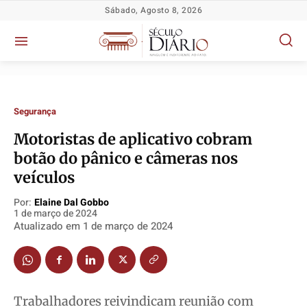
Sábado, Agosto 8, 2026
Segurança
Motoristas de aplicativo cobram
botão do pânico e câmeras nos
Política
Política
Política
Política
veículos
Socioeconômicas
Socioeconômicas
Socioeconômicas
Socioeconômicas
Por:
Elaine Dal Gobbo
TV Século
TV Século
TV Século
TV Século
1 de março de 2024
Atualizado em
1 de março de 2024
Justiça
Justiça
Justiça
Justiça
Educação
Educação
Educação
Educação
Segurança
Segurança
Segurança
Segurança
Meio Ambiente
Meio Ambiente
Meio Ambiente
Meio Ambiente
Trabalhadores reivindicam reunião com