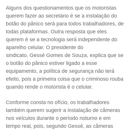
Expediente
Expediente
Expediente
Expediente
Alguns dos questionamentos que os motoristas
querem fazer ao secretário é se a instalação do
Contato
Contato
Contato
Contato
botão do pânico será para todos trabalhadores, de
Anuncie
Anuncie
Anuncie
Anuncie
todas plataformas. Outra resposta que eles
querem é se a tecnologia será independente do
Termos de Uso
Termos de Uso
Termos de Uso
Termos de Uso
aparelho celular. O presidente do
Privacidade
Privacidade
Privacidade
Privacidade
sindicato, Gessé Gomes de Souza, explica que se
o botão do pânico estiver ligado a esse
equipamento, a política de segurança não terá
efeito, pois a primeira coisa que o criminoso rouba
quando rende o motorista é o celular.
Conforme consta no ofício, os trabalhadores
também querem sugerir a instalação de câmeras
nos veículos durante o período noturno e em
tempo real, pois, segundo Gessé, as câmeras