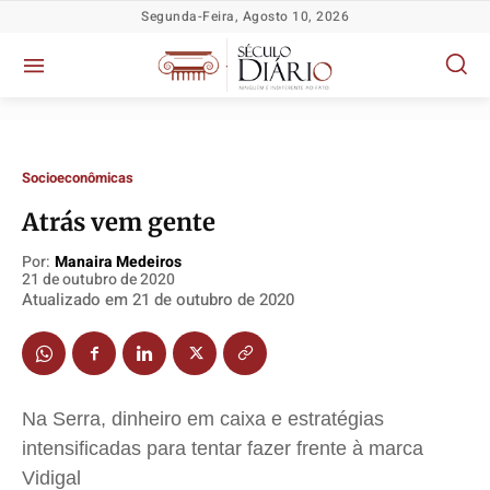
Segunda-Feira, Agosto 10, 2026
Socioeconômicas
Atrás vem gente
Por:
Manaira Medeiros
21 de outubro de 2020
Atualizado em
21 de outubro de 2020
Política
Política
Política
Política
Socioeconômicas
Socioeconômicas
Socioeconômicas
Socioeconômicas
TV Século
TV Século
TV Século
TV Século
Justiça
Justiça
Justiça
Justiça
Na Serra, dinheiro em caixa e estratégias
Educação
Educação
Educação
Educação
intensificadas para tentar fazer frente à marca
Segurança
Segurança
Segurança
Segurança
Vidigal