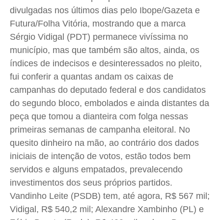
divulgadas nos últimos dias pelo Ibope/Gazeta e
Quem Somos
Quem Somos
Quem Somos
Quem Somos
Futura/Folha Vitória, mostrando que a marca
Expediente
Expediente
Expediente
Expediente
Sérgio Vidigal (PDT) permanece vivíssima no
Contato
Contato
Contato
Contato
município, mas que também são altos, ainda, os
Anuncie
Anuncie
Anuncie
Anuncie
índices de indecisos e desinteressados no pleito,
fui conferir a quantas andam os caixas de
campanhas do deputado federal e dos candidatos
Termos de Uso
Termos de Uso
Termos de Uso
Termos de Uso
do segundo bloco, embolados e ainda distantes da
Privacidade
Privacidade
Privacidade
Privacidade
peça que tomou a dianteira com folga nessas
primeiras semanas de campanha eleitoral. No
quesito dinheiro na mão, ao contrário dos dados
iniciais de intenção de votos, estão todos bem
servidos e alguns empatados, prevalecendo
investimentos dos seus próprios partidos.
Vandinho Leite (PSDB) tem, até agora, R$ 567 mil;
Vidigal, R$ 540,2 mil; Alexandre Xambinho (PL) e