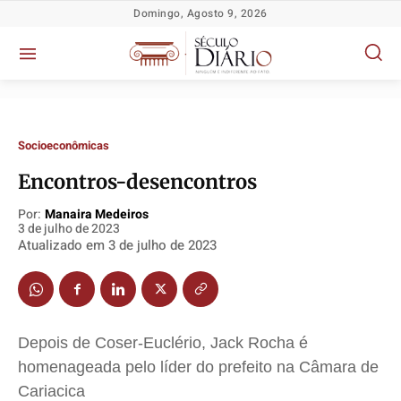
Domingo, Agosto 9, 2026
Socioeconômicas
Encontros-desencontros
Por:
Manaira Medeiros
3 de julho de 2023
Atualizado em
3 de julho de 2023
Política
Política
Política
Política
Socioeconômicas
Socioeconômicas
Socioeconômicas
Socioeconômicas
TV Século
TV Século
TV Século
TV Século
Depois de Coser-Euclério, Jack Rocha é
Justiça
Justiça
Justiça
Justiça
homenageada pelo líder do prefeito na Câmara de
Educação
Educação
Educação
Educação
Cariacica