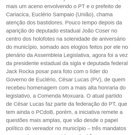
mais um aceno envolvendo o PT e o prefeito de
Cariacica, Euclério Sampaio (União), chama
Quem Somos
Quem Somos
Quem Somos
Quem Somos
atenção dos bastidores. Pouco tempo depois da
Expediente
Expediente
Expediente
Expediente
aparição do deputado estadual João Coser no
Contato
Contato
Contato
Contato
centro dos holofotes na solenidade de aniversário
Anuncie
Anuncie
Anuncie
Anuncie
do município, somado aos elogios feitos por ele no
plenário da Assembleia Legislativa, agora foi a vez
da presidente estadual da sigla e deputada federal
Termos de Uso
Termos de Uso
Termos de Uso
Termos de Uso
Jack Rocka posar para foto com o líder do
Privacidade
Privacidade
Privacidade
Privacidade
Governo de Euclério, César Lucas (PV), de quem
recebeu homenagem com a mais alta honraria do
legislativo, a Comenda Moxuara. O atual partido
de César Lucas faz parte da federação do PT, que
tem ainda o PCdoB, porém, a iniciativa remete a
questões mais amplas, que vão desde o papel
político do vereador no município – três mandatos