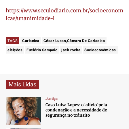
https://www.seculodiario.com.br/socioeconom
icas/unanimidade-1
TAGS
Cariacica
César Lucas,Câmara De Cariacica
eleições
Euclério Sampaio
jack rocha
Socioeconômicas
Mais Lidas
Justiça
Caso Luisa Lopes: o ‘alívio’ pela
condenação e a necessidade de
segurança no trânsito