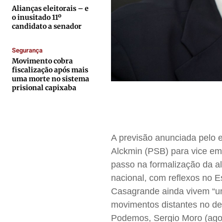
Alianças eleitorais – e
Expediente
Expediente
Expediente
Expediente
o inusitado 11º
Contato
Contato
Contato
Contato
candidato a senador
Anuncie
Anuncie
Anuncie
Anuncie
Segurança
Movimento cobra
fiscalização após mais
Termos de Uso
Termos de Uso
Termos de Uso
Termos de Uso
uma morte no sistema
Privacidade
Privacidade
Privacidade
Privacidade
prisional capixaba
A previsão anunciada pelo e
Alckmin (PSB) para vice e
passo na formalização da a
nacional, com reflexos no E
Casagrande ainda vivem “um
movimentos distantes no dec
Podemos, Sergio Moro (agora