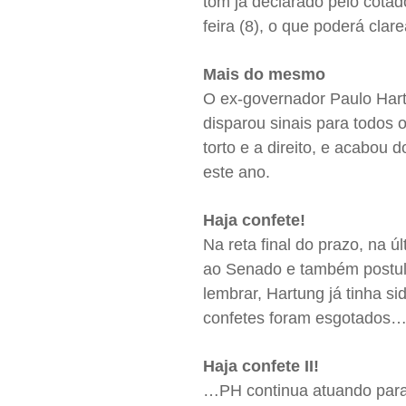
tom já declarado pelo cotad
feira (8), o que poderá clar
Mais do mesmo
O ex-governador Paulo Hartu
disparou sinais para todos 
torto e a direito, e acabou
este ano.
Haja confete!
Na reta final do prazo, na ú
ao Senado e também postula
lembrar, Hartung já tinha s
confetes foram esgotados
Haja confete II!
…PH continua atuando para f