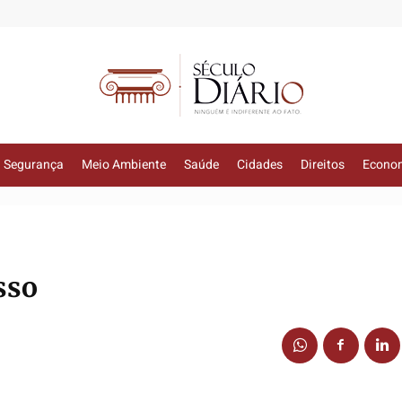
Segurança
Meio Ambiente
Saúde
Cidades
Direitos
Econo
sso