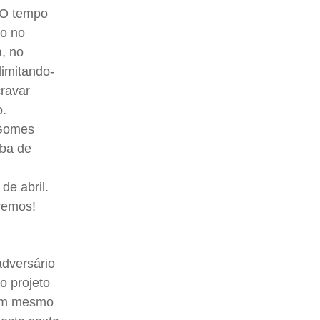
. O tempo
io no
, no
imitando-
cravar
o.
 Gomes
eba de
de abril.
remos!
adversário
o projeto
 em mesmo