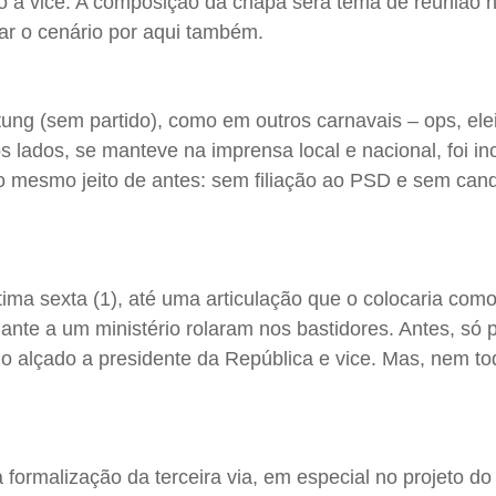
o à vice. A composição da chapa será tema de reunião n
ear o cenário por aqui também.
ng (sem partido), como em outros carnavais – ops, elei
os lados, se manteve na imprensa local e nacional, foi i
 do mesmo jeito de antes: sem filiação ao PSD e sem can
ltima sexta (1), até uma articulação que o colocaria com
nte a um ministério rolaram nos bastidores. Antes, só 
ido alçado a presidente da República e vice. Mas, nem t
…
ormalização da terceira via, em especial no projeto do