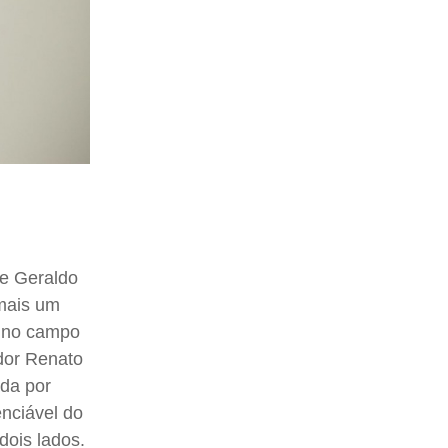
de Geraldo
 mais um
o no campo
ador Renato
ada por
enciável do
dois lados.