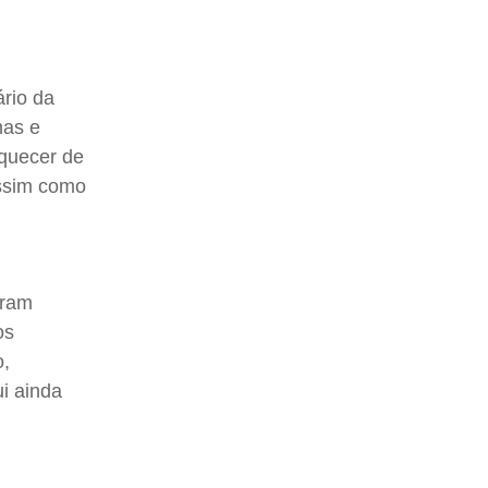
rio da
mas e
squecer de
assim como
aram
os
o,
ui ainda