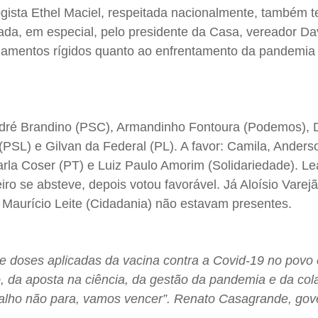
gista Ethel Maciel, respeitada nacionalmente, também t
da, em especial, pelo presidente da Casa, vereador Da
namentos rígidos quanto ao enfrentamento da pandemia
dré Brandino (PSC), Armandinho Fontoura (Podemos), 
(PSL) e Gilvan da Federal (PL). A favor: Camila, Ander
arla Coser (PT) e Luiz Paulo Amorim (Solidariedade). L
iro se absteve, depois votou favorável. Já Aloísio Varej
 Maurício Leite (Cidadania) não estavam presentes.
e doses aplicadas da vacina contra a Covid-19 no povo 
o, da aposta na ciência, da gestão da pandemia e da co
alho não para, vamos vencer”. Renato Casagrande, gov