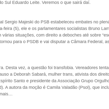
o Sul Eduardo Leite. Veremos o que sairá daí.
al Sergio Majeski do PSB estabeleceu embates no plená
-feira (5), ele e os parlamentares socialistas Bruno La
 várias situações, com direito a deboches até sobre “e
etornou para o PSDB e vai disputar a Câmara Federal, 
a. Desta vez, a questão foi transfobia. Vereadores tent
so a Deborah Sabará, mulher trans, ativista dos direit
spírito Santo e presidente da Associação Grupo Orgulh
). A autora da moção é Camila Valadão (Psol), que incl
e mais…