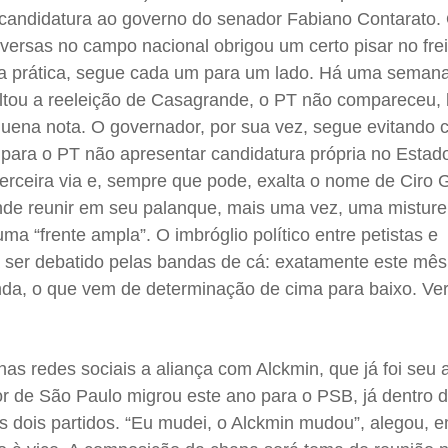
a candidatura ao governo do senador Fabiano Contarato
versas no campo nacional obrigou um certo pisar no fre
na prática, segue cada um para um lado. Há uma semana
tou a reeleição de Casagrande, o PT não compareceu, l
uena nota. O governador, por sua vez, segue evitando 
 para o PT não apresentar candidatura própria no Estad
erceira via e, sempre que pode, exalta o nome de Ciro
nde reunir em seu palanque, mais uma vez, uma mistur
a “frente ampla”. O imbróglio político entre petistas e
ser debatido pelas bandas de cá: exatamente este mês 
nda, o que vem de determinação de cima para baixo. Ve
nas redes sociais a aliança com Alckmin, que já foi seu 
 de São Paulo migrou este ano para o PSB, já dentro d
os dois partidos. “Eu mudei, o Alckmin mudou”, alegou,