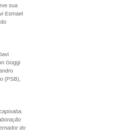
eve sua
vi Esmael
 do
Davi
son Goggi
eandro
ão (PSB),
capixaba.
laboração
ernador do