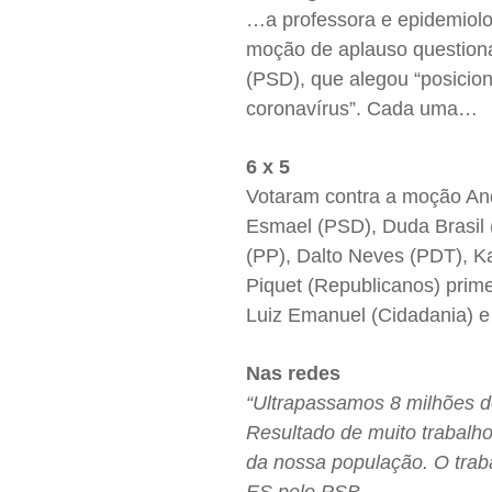
…a professora e epidemiolo
moção de aplauso questiona
(PSD), que alegou “posicio
coronavírus”. Cada uma…
6 x 5
Votaram contra a moção An
Esmael (PSD), Duda Brasil 
(PP), Dalto Neves (PDT), K
Piquet (Republicanos) prime
Luiz Emanuel (Cidadania) e
Nas redes
“Ultrapassamos 8 milhões d
Resultado de muito trabalh
da nossa população. O trab
ES pelo PSB.