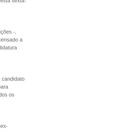
esta sexta-
ções -,
ncensado a
didatura
o candidato
para
odos os
 ex-