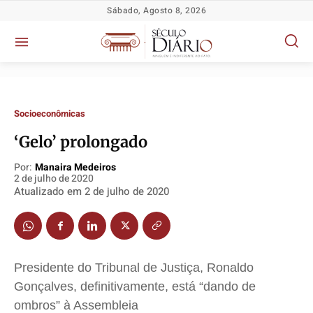
Sábado, Agosto 8, 2026
Socioeconômicas
‘Gelo’ prolongado
Por:
Manaira Medeiros
2 de julho de 2020
Atualizado em
2 de julho de 2020
Política
Política
Política
Política
Socioeconômicas
Socioeconômicas
Socioeconômicas
Socioeconômicas
TV Século
TV Século
TV Século
TV Século
Justiça
Justiça
Justiça
Justiça
Presidente do Tribunal de Justiça, Ronaldo
Educação
Educação
Educação
Educação
Gonçalves, definitivamente, está “dando de
Segurança
Segurança
Segurança
Segurança
ombros” à Assembleia