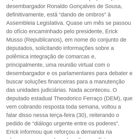
desembargador Ronaldo Gonçalves de Sousa,
Quem Somos
Quem Somos
Quem Somos
Quem Somos
definitivamente, está “dando de ombros” à
Expediente
Expediente
Expediente
Expediente
Assembleia Legislativa. Quase um mês se passou
Contato
Contato
Contato
Contato
do ofício encaminhado pelo presidente, Erick
Anuncie
Anuncie
Anuncie
Anuncie
Musso (Republicanos), em nome do conjunto de
deputados, solicitando informações sobre a
polêmica integração de comarcas e,
Termos de Uso
Termos de Uso
Termos de Uso
Termos de Uso
principalmente, uma reunião virtual com o
Privacidade
Privacidade
Privacidade
Privacidade
desembargador e os parlamentares para debater e
buscar soluções financeiras para a manutenção
das unidades judiciárias. Nada aconteceu. O
deputado estadual Theodorico Ferraço (DEM), que
vem cobrando resposta toda semana, voltou a
falar disso nessa terça-feira (30), reiterando o
pedido de “diálogo urgente entre os poderes”.
Erick informou que reforçou a demanda na