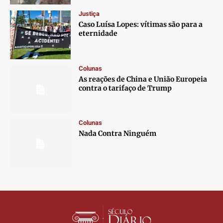
Contato
Contato
Contato
Contato
Justiça
Anuncie
Anuncie
Anuncie
Anuncie
Caso Luísa Lopes: vítimas são para a
eternidade
Termos de Uso
Termos de Uso
Termos de Uso
Termos de Uso
Privacidade
Privacidade
Privacidade
Privacidade
Colunas
As reações de China e União Europeia
contra o tarifaço de Trump
Colunas
Nada Contra Ninguém