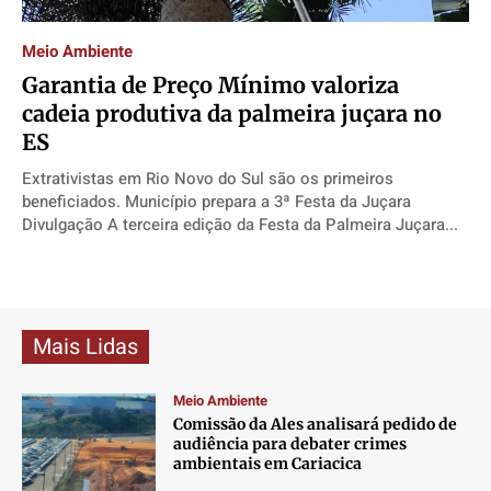
Direitos
Direitos
Direitos
Direitos
Meio Ambiente
Economia
Economia
Economia
Economia
Garantia de Preço Mínimo valoriza
Cultura
Cultura
Cultura
Cultura
cadeia produtiva da palmeira juçara no
Colunas
Colunas
Colunas
Colunas
ES
Caetano Roque
Caetano Roque
Caetano Roque
Caetano Roque
Extrativistas em Rio Novo do Sul são os primeiros
Gustavo Bastos
Gustavo Bastos
Gustavo Bastos
Gustavo Bastos
beneficiados. Município prepara a 3ª Festa da Juçara
Jr Mignone (in memorian)
Jr Mignone (in memorian)
Jr Mignone (in memorian)
Jr Mignone (in memorian)
Divulgação A terceira edição da Festa da Palmeira Juçara...
Wanda Sily
Wanda Sily
Wanda Sily
Wanda Sily
Publicidade Legal
Publicidade Legal
Publicidade Legal
Publicidade Legal
Mais Lidas
Anuncie
Anuncie
Anuncie
Anuncie
Meio Ambiente
Comissão da Ales analisará pedido de
Quem Somos
Quem Somos
Quem Somos
Quem Somos
audiência para debater crimes
Expediente
Expediente
Expediente
Expediente
ambientais em Cariacica