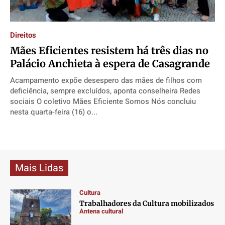
Contato
Contato
Contato
Contato
Anuncie
Anuncie
Anuncie
Anuncie
Direitos
Mães Eficientes resistem há três dias no
Termos de Uso
Termos de Uso
Termos de Uso
Termos de Uso
Palácio Anchieta à espera de Casagrande
Privacidade
Privacidade
Privacidade
Privacidade
Acampamento expõe desespero das mães de filhos com
deficiência, sempre excluídos, aponta conselheira Redes
sociais O coletivo Mães Eficiente Somos Nós concluiu
nesta quarta-feira (16) o...
Mais Lidas
Cultura
Trabalhadores da Cultura mobilizados
Antena cultural