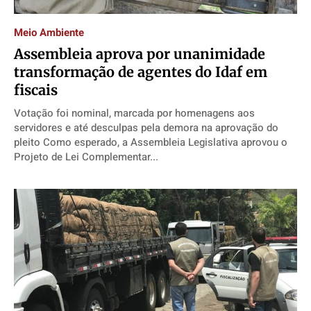
Direitos
Direitos
Direitos
Direitos
Meio Ambiente
Economia
Economia
Economia
Economia
Assembleia aprova por unanimidade
Cultura
Cultura
Cultura
Cultura
transformação de agentes do Idaf em
Colunas
Colunas
Colunas
Colunas
fiscais
Caetano Roque
Caetano Roque
Caetano Roque
Caetano Roque
Votação foi nominal, marcada por homenagens aos
servidores e até desculpas pela demora na aprovação do
Gustavo Bastos
Gustavo Bastos
Gustavo Bastos
Gustavo Bastos
pleito Como esperado, a Assembleia Legislativa aprovou o
Jr Mignone (in memorian)
Jr Mignone (in memorian)
Jr Mignone (in memorian)
Jr Mignone (in memorian)
Projeto de Lei Complementar...
Wanda Sily
Wanda Sily
Wanda Sily
Wanda Sily
Publicidade Legal
Publicidade Legal
Publicidade Legal
Publicidade Legal
Anuncie
Anuncie
Anuncie
Anuncie
Quem Somos
Quem Somos
Quem Somos
Quem Somos
Expediente
Expediente
Expediente
Expediente