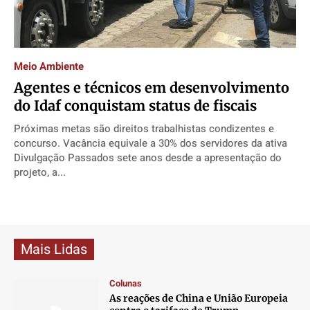
Contato
Contato
Contato
Contato
Anuncie
Anuncie
Anuncie
Anuncie
Meio Ambiente
Termos de Uso
Termos de Uso
Termos de Uso
Termos de Uso
Agentes e técnicos em desenvolvimento
Privacidade
Privacidade
Privacidade
Privacidade
do Idaf conquistam status de fiscais
Próximas metas são direitos trabalhistas condizentes e
concurso. Vacância equivale a 30% dos servidores da ativa
Divulgação Passados sete anos desde a apresentação do
projeto, a...
Mais Lidas
Colunas
As reações de China e União Europeia