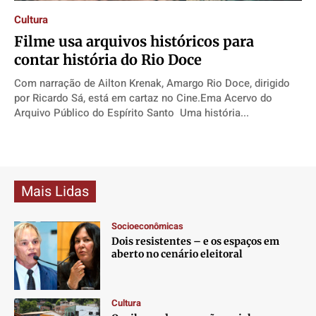
Contato
Contato
Contato
Contato
Cultura
Anuncie
Anuncie
Anuncie
Anuncie
Filme usa arquivos históricos para
contar história do Rio Doce
Termos de Uso
Termos de Uso
Termos de Uso
Termos de Uso
Com narração de Ailton Krenak, Amargo Rio Doce, dirigido
por Ricardo Sá, está em cartaz no Cine.Ema Acervo do
Privacidade
Privacidade
Privacidade
Privacidade
Arquivo Público do Espírito Santo Uma história...
Mais Lidas
Socioeconômicas
Dois resistentes – e os espaços em
aberto no cenário eleitoral
Cultura