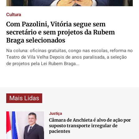
Direitos
Direitos
Direitos
Direitos
Cultura
Economia
Economia
Economia
Economia
Com Pazolini, Vitória segue sem
Cultura
Cultura
Cultura
Cultura
secretário e sem projetos da Rubem
Colunas
Colunas
Colunas
Colunas
Braga selecionados
Caetano Roque
Caetano Roque
Caetano Roque
Caetano Roque
Na coluna: oficinas gratuitas, congo nas escolas, reforma no
Gustavo Bastos
Gustavo Bastos
Gustavo Bastos
Gustavo Bastos
Teatro de Vila Velha Depois de anos paralisada, a seleção
Jr Mignone (in memorian)
Jr Mignone (in memorian)
Jr Mignone (in memorian)
Jr Mignone (in memorian)
de projetos pela Lei Rubem Braga...
Wanda Sily
Wanda Sily
Wanda Sily
Wanda Sily
Publicidade Legal
Publicidade Legal
Publicidade Legal
Publicidade Legal
Mais Lidas
Anuncie
Anuncie
Anuncie
Anuncie
Justiça
Câmara de Anchieta é alvo de ação por
Quem Somos
Quem Somos
Quem Somos
Quem Somos
suposto transporte irregular de
Expediente
Expediente
Expediente
Expediente
pacientes