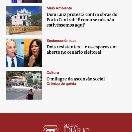
Contato
Contato
Contato
Contato
Meio Ambiente
Anuncie
Anuncie
Anuncie
Anuncie
Dom Luiz protesta contra obras do
Porto Central: ‘É como se nós não
estivéssemos aqui’
Termos de Uso
Termos de Uso
Termos de Uso
Termos de Uso
Privacidade
Privacidade
Privacidade
Privacidade
Socioeconômicas
Dois resistentes – e os espaços em
aberto no cenário eleitoral
Cultura
O milagre da ascensão social
Crônica de quinta