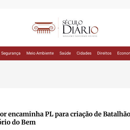
Segurança
Meio Ambiente
Saúde
Cidades
Direitos
Econo
r encaminha PL para criação de Batalhã
ório do Bem