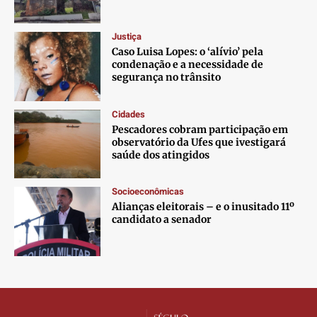
Contato
Contato
Contato
Contato
Anuncie
Anuncie
Anuncie
Anuncie
Justiça
Caso Luisa Lopes: o ‘alívio’ pela
condenação e a necessidade de
Termos de Uso
Termos de Uso
Termos de Uso
Termos de Uso
segurança no trânsito
Privacidade
Privacidade
Privacidade
Privacidade
Cidades
Pescadores cobram participação em
observatório da Ufes que ivestigará
saúde dos atingidos
Socioeconômicas
Alianças eleitorais – e o inusitado 11º
candidato a senador