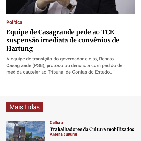
Direitos
Direitos
Direitos
Direitos
Economia
Economia
Economia
Economia
Política
Cultura
Cultura
Cultura
Cultura
Equipe de Casagrande pede ao TCE
Colunas
Colunas
Colunas
Colunas
suspensão imediata de convênios de
Caetano Roque
Caetano Roque
Caetano Roque
Caetano Roque
Hartung
Gustavo Bastos
Gustavo Bastos
Gustavo Bastos
Gustavo Bastos
A equipe de transição do governador eleito, Renato
Jr Mignone (in memorian)
Jr Mignone (in memorian)
Jr Mignone (in memorian)
Jr Mignone (in memorian)
Casagrande (PSB), protocolou denúncia com pedido de
medida cautelar ao Tribunal de Contas do Estado...
Wanda Sily
Wanda Sily
Wanda Sily
Wanda Sily
Publicidade Legal
Publicidade Legal
Publicidade Legal
Publicidade Legal
Anuncie
Anuncie
Anuncie
Anuncie
Mais Lidas
Cultura
Quem Somos
Quem Somos
Quem Somos
Quem Somos
Trabalhadores da Cultura mobilizados
Expediente
Expediente
Expediente
Expediente
Antena cultural