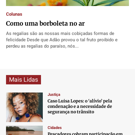
Direitos
Direitos
Direitos
Direitos
Economia
Economia
Economia
Economia
Colunas
Como uma borboleta no ar
Cultura
Cultura
Cultura
Cultura
Colunas
Colunas
Colunas
Colunas
As regalias são as nossas mais cobiçadas formas de
felicidade Desde que Adão provou o tal fruto proibido e
Caetano Roque
Caetano Roque
Caetano Roque
Caetano Roque
perdeu as regalias do paraíso, nós...
Gustavo Bastos
Gustavo Bastos
Gustavo Bastos
Gustavo Bastos
Jr Mignone (in memorian)
Jr Mignone (in memorian)
Jr Mignone (in memorian)
Jr Mignone (in memorian)
Wanda Sily
Wanda Sily
Wanda Sily
Wanda Sily
Mais Lidas
Publicidade Legal
Publicidade Legal
Publicidade Legal
Publicidade Legal
Justiça
Anuncie
Anuncie
Anuncie
Anuncie
Caso Luisa Lopes: o ‘alívio’ pela
condenação e a necessidade de
segurança no trânsito
Quem Somos
Quem Somos
Quem Somos
Quem Somos
Expediente
Expediente
Expediente
Expediente
Cidades
Pescadores cobram participação em
Contato
Contato
Contato
Contato