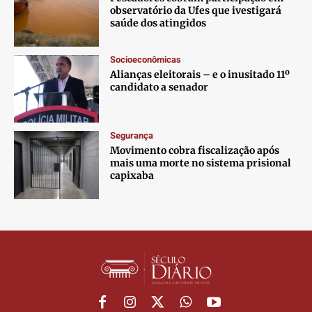
observatório da Ufes que ivestigará
Anuncie
Anuncie
Anuncie
Anuncie
saúde dos atingidos
Socioeconômicas
Termos de Uso
Termos de Uso
Termos de Uso
Termos de Uso
Alianças eleitorais – e o inusitado 11º
candidato a senador
Privacidade
Privacidade
Privacidade
Privacidade
Segurança
Movimento cobra fiscalização após
mais uma morte no sistema prisional
capixaba