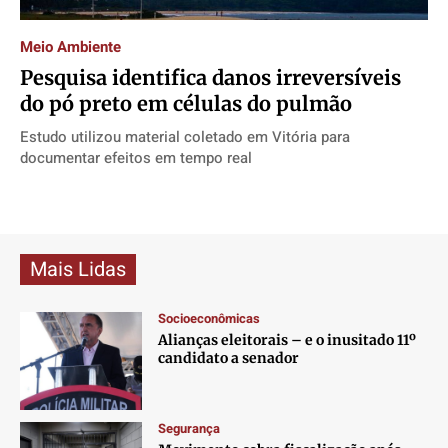
Direitos
Direitos
Direitos
Direitos
Meio Ambiente
Economia
Economia
Economia
Economia
Pesquisa identifica danos irreversíveis
Cultura
Cultura
Cultura
Cultura
do pó preto em células do pulmão
Colunas
Colunas
Colunas
Colunas
Estudo utilizou material coletado em Vitória para
Caetano Roque
Caetano Roque
Caetano Roque
Caetano Roque
documentar efeitos em tempo real
Gustavo Bastos
Gustavo Bastos
Gustavo Bastos
Gustavo Bastos
Jr Mignone (in memorian)
Jr Mignone (in memorian)
Jr Mignone (in memorian)
Jr Mignone (in memorian)
Wanda Sily
Wanda Sily
Wanda Sily
Wanda Sily
Mais Lidas
Publicidade Legal
Publicidade Legal
Publicidade Legal
Publicidade Legal
Socioeconômicas
Anuncie
Anuncie
Anuncie
Anuncie
Alianças eleitorais – e o inusitado 11º
candidato a senador
Quem Somos
Quem Somos
Quem Somos
Quem Somos
Expediente
Expediente
Expediente
Expediente
Segurança
Contato
Contato
Contato
Contato