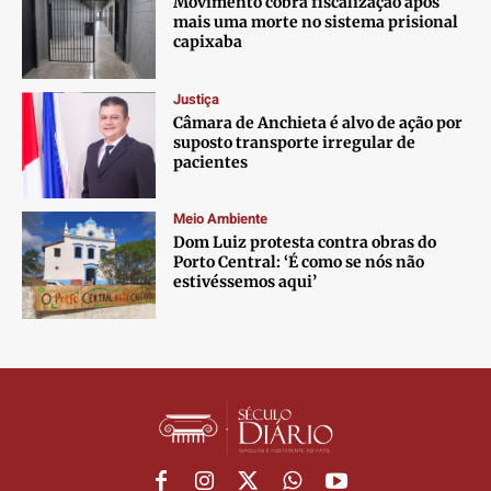
Movimento cobra fiscalização após
mais uma morte no sistema prisional
Anuncie
Anuncie
Anuncie
Anuncie
capixaba
Justiça
Termos de Uso
Termos de Uso
Termos de Uso
Termos de Uso
Câmara de Anchieta é alvo de ação por
Privacidade
Privacidade
Privacidade
Privacidade
suposto transporte irregular de
pacientes
Meio Ambiente
Dom Luiz protesta contra obras do
Porto Central: ‘É como se nós não
estivéssemos aqui’