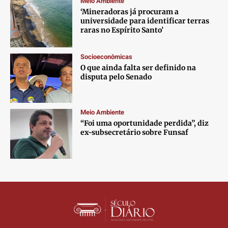
Meio Ambiente
Contato
Contato
Contato
Contato
‘Mineradoras já procuram a
Anuncie
Anuncie
Anuncie
Anuncie
universidade para identificar terras
raras no Espírito Santo’
Termos de Uso
Termos de Uso
Termos de Uso
Termos de Uso
Socioeconômicas
Privacidade
Privacidade
Privacidade
Privacidade
O que ainda falta ser definido na
disputa pelo Senado
Meio Ambiente
“Foi uma oportunidade perdida”, diz
ex-subsecretário sobre Funsaf