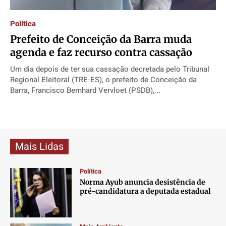
Direitos
Direitos
Direitos
Direitos
Política
Economia
Economia
Economia
Economia
Prefeito de Conceição da Barra muda
Cultura
Cultura
Cultura
Cultura
agenda e faz recurso contra cassação
Colunas
Colunas
Colunas
Colunas
Um dia depois de ter sua cassação decretada pelo Tribunal
Caetano Roque
Caetano Roque
Caetano Roque
Caetano Roque
Regional Eleitoral (TRE-ES), o prefeito de Conceição da
Gustavo Bastos
Gustavo Bastos
Gustavo Bastos
Gustavo Bastos
Barra, Francisco Bernhard Vervloet (PSDB),...
Jr Mignone (in memorian)
Jr Mignone (in memorian)
Jr Mignone (in memorian)
Jr Mignone (in memorian)
Wanda Sily
Wanda Sily
Wanda Sily
Wanda Sily
Mais Lidas
Publicidade Legal
Publicidade Legal
Publicidade Legal
Publicidade Legal
Anuncie
Anuncie
Anuncie
Anuncie
Política
Norma Ayub anuncia desistência de
pré-candidatura a deputada estadual
Quem Somos
Quem Somos
Quem Somos
Quem Somos
Expediente
Expediente
Expediente
Expediente