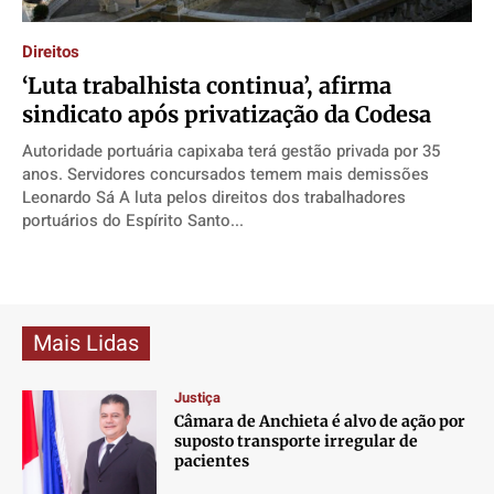
Direitos
Direitos
Direitos
Direitos
Direitos
Economia
Economia
Economia
Economia
‘Luta trabalhista continua’, afirma
Cultura
Cultura
Cultura
Cultura
sindicato após privatização da Codesa
Colunas
Colunas
Colunas
Colunas
Autoridade portuária capixaba terá gestão privada por 35
Caetano Roque
Caetano Roque
Caetano Roque
Caetano Roque
anos. Servidores concursados temem mais demissões
Gustavo Bastos
Gustavo Bastos
Gustavo Bastos
Gustavo Bastos
Leonardo Sá A luta pelos direitos dos trabalhadores
portuários do Espírito Santo...
Jr Mignone (in memorian)
Jr Mignone (in memorian)
Jr Mignone (in memorian)
Jr Mignone (in memorian)
Wanda Sily
Wanda Sily
Wanda Sily
Wanda Sily
Publicidade Legal
Publicidade Legal
Publicidade Legal
Publicidade Legal
Mais Lidas
Anuncie
Anuncie
Anuncie
Anuncie
Justiça
Câmara de Anchieta é alvo de ação por
Quem Somos
Quem Somos
Quem Somos
Quem Somos
suposto transporte irregular de
pacientes
Expediente
Expediente
Expediente
Expediente