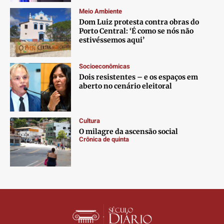
Contato
Contato
Contato
Contato
Meio Ambiente
Anuncie
Anuncie
Anuncie
Anuncie
Dom Luiz protesta contra obras do
Porto Central: ‘É como se nós não
estivéssemos aqui’
Termos de Uso
Termos de Uso
Termos de Uso
Termos de Uso
Privacidade
Privacidade
Privacidade
Privacidade
Socioeconômicas
Dois resistentes – e os espaços em
aberto no cenário eleitoral
Cultura
O milagre da ascensão social
Crônica de quinta