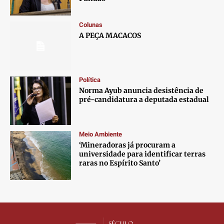
Contato
Contato
Contato
Contato
Anuncie
Anuncie
Anuncie
Anuncie
Colunas
A PEÇA MACACOS
Termos de Uso
Termos de Uso
Termos de Uso
Termos de Uso
Privacidade
Privacidade
Privacidade
Privacidade
Política
Norma Ayub anuncia desistência de
pré-candidatura a deputada estadual
Meio Ambiente
‘Mineradoras já procuram a
universidade para identificar terras
raras no Espírito Santo’