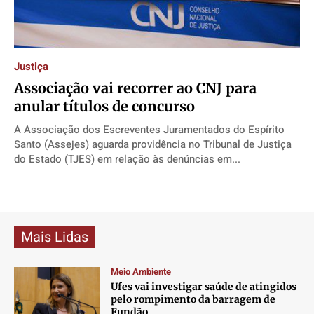
Direitos
Direitos
Direitos
Direitos
Economia
Economia
Economia
Economia
Cultura
Cultura
Cultura
Cultura
Justiça
Colunas
Colunas
Colunas
Colunas
Associação vai recorrer ao CNJ para
Caetano Roque
Caetano Roque
Caetano Roque
Caetano Roque
anular títulos de concurso
Gustavo Bastos
Gustavo Bastos
Gustavo Bastos
Gustavo Bastos
A Associação dos Escreventes Juramentados do Espírito
Jr Mignone (in memorian)
Jr Mignone (in memorian)
Jr Mignone (in memorian)
Jr Mignone (in memorian)
Santo (Assejes) aguarda providência no Tribunal de Justiça
do Estado (TJES) em relação às denúncias em...
Wanda Sily
Wanda Sily
Wanda Sily
Wanda Sily
Publicidade Legal
Publicidade Legal
Publicidade Legal
Publicidade Legal
Anuncie
Anuncie
Anuncie
Anuncie
Mais Lidas
Meio Ambiente
Quem Somos
Quem Somos
Quem Somos
Quem Somos
Ufes vai investigar saúde de atingidos
Expediente
Expediente
Expediente
Expediente
pelo rompimento da barragem de
Fundão