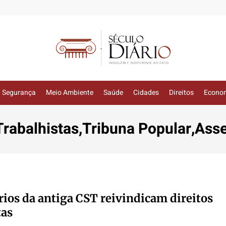
Segurança
Meio Ambiente
Saúde
Cidades
Direitos
Econo
 Trabalhistas,Tribuna Popular,Ass
ios da antiga CST reivindicam direitos
tas