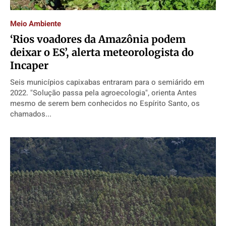
Saúde
Saúde
Saúde
Saúde
Cidades
Cidades
Cidades
Cidades
Meio Ambiente
Direitos
Direitos
Direitos
Direitos
‘Rios voadores da Amazônia podem
Economia
Economia
Economia
Economia
deixar o ES’, alerta meteorologista do
Cultura
Cultura
Cultura
Cultura
Incaper
Colunas
Colunas
Colunas
Colunas
Seis municípios capixabas entraram para o semiárido em
2022. "Solução passa pela agroecologia", orienta Antes
Caetano Roque
Caetano Roque
Caetano Roque
Caetano Roque
mesmo de serem bem conhecidos no Espírito Santo, os
Gustavo Bastos
Gustavo Bastos
Gustavo Bastos
Gustavo Bastos
chamados...
Jr Mignone (in memorian)
Jr Mignone (in memorian)
Jr Mignone (in memorian)
Jr Mignone (in memorian)
Wanda Sily
Wanda Sily
Wanda Sily
Wanda Sily
Publicidade Legal
Publicidade Legal
Publicidade Legal
Publicidade Legal
Anuncie
Anuncie
Anuncie
Anuncie
Quem Somos
Quem Somos
Quem Somos
Quem Somos