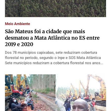
Expediente
Expediente
Expediente
Expediente
Contato
Contato
Contato
Contato
Anuncie
Anuncie
Anuncie
Anuncie
Meio Ambiente
São Mateus foi a cidade que mais
Termos de Uso
Termos de Uso
Termos de Uso
Termos de Uso
desmatou a Mata Atlântica no ES entre
2019 e 2020
Privacidade
Privacidade
Privacidade
Privacidade
Dos 78 municípios capixabas, sete reduziram cobertura
florestal no período, segundo o Inpe e SOS Mata Atlântica
Sete municípios reduziram a cobertura florestal nos anos...